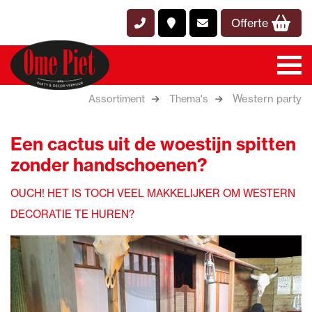
Offerte
Western party
Assortiment
Thema's
Een cactus uit de woestijn spitten
zonder handschoenen?
OUCH! HET IS TOCH VEEL MAKKELIJKER OM WESTERN
DECORATIE TE HUREN?