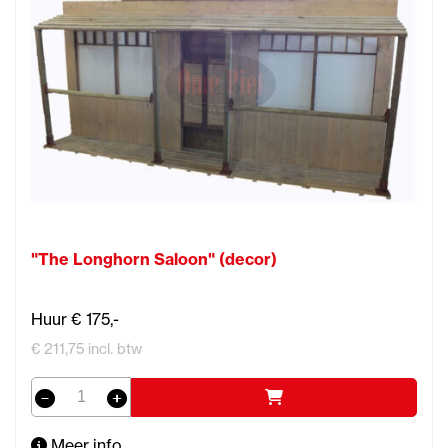
"The Longhorn Saloon" (decor)
Huur € 175,-
€ 211,75 incl. btw
Meer info