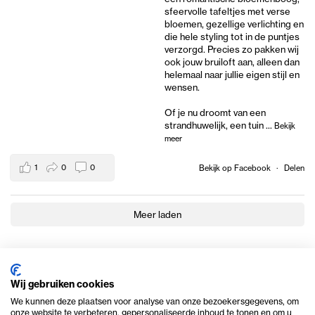
sfeervolle tafeltjes met verse
bloemen, gezellige verlichting en
die hele styling tot in de puntjes
verzorgd. Precies zo pakken wij
ook jouw bruiloft aan, alleen dan
helemaal naar jullie eigen stijl en
wensen.
Of je nu droomt van een
strandhuwelijk, een tuin
...
Bekijk
meer
1
0
0
Bekijk op Facebook
·
Delen
Meer laden
Wij gebruiken cookies
We kunnen deze plaatsen voor analyse van onze bezoekersgegevens, om
onze website te verbeteren, gepersonaliseerde inhoud te tonen en om u