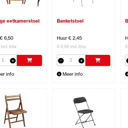
age eetkamerstoel
Banketstoel
B
€ 6,50
Huur € 2,45
H
 incl. btw
€ 2,96 incl. btw
€
er info
Meer info