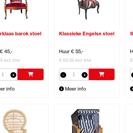
rklaas barok stoel
Klassieke Engelse stoel
S
€ 45,-
Huur € 55,-
H
5 incl. btw
€ 66,55 incl. btw
€
er info
Meer info