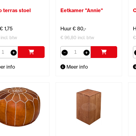
o terras stoel
Eetkamer "Annie"
C
€ 1,75
Huur € 80,-
H
 incl. btw
€ 96,80 incl. btw
€
er info
Meer info