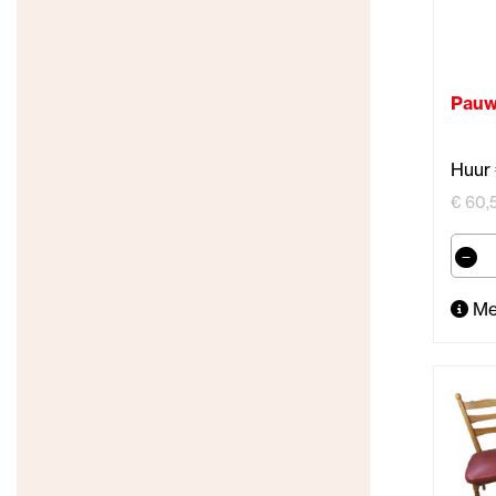
Pauw
Huur 
€ 60,5
Me