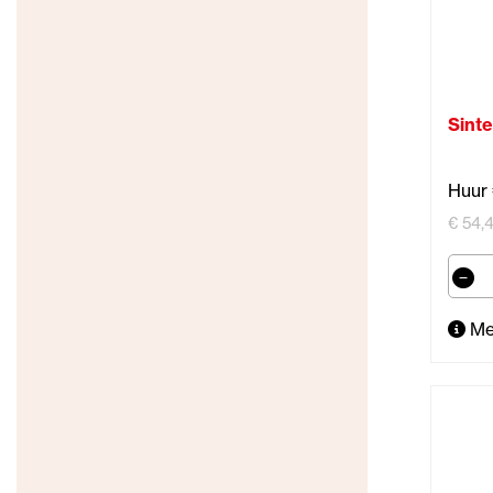
Sinte
Huur 
€ 54,4
Me