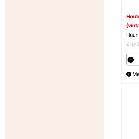
Hout
(vint
Huur 
€ 3,45
Me