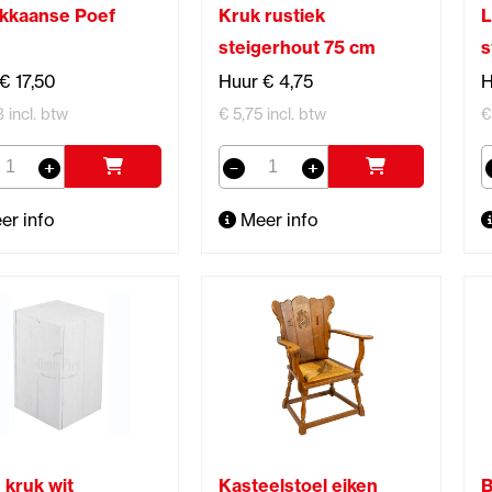
kkaanse Poef
Kruk rustiek
L
steigerhout 75 cm
s
€ 17,50
Huur € 4,75
H
8 incl. btw
€ 5,75 incl. btw
€
er info
Meer info
 kruk wit
Kasteelstoel eiken
B