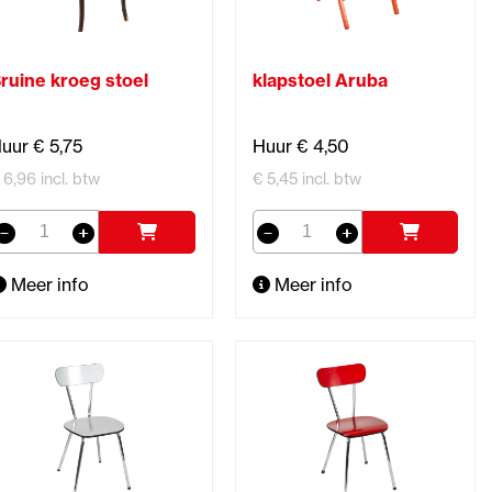
ruine kroeg stoel
klapstoel Aruba
uur € 5,75
Huur € 4,50
 6,96 incl. btw
€ 5,45 incl. btw
Meer info
Meer info