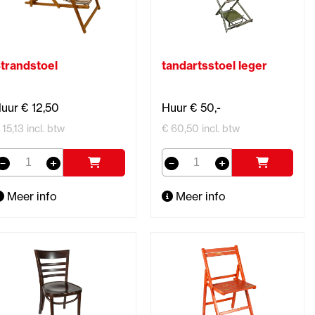
trandstoel
tandartsstoel leger
uur € 12,50
Huur € 50,-
 15,13 incl. btw
€ 60,50 incl. btw
Meer info
Meer info