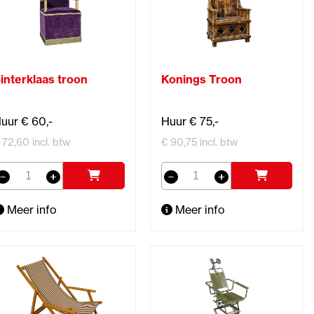
interklaas troon
Konings Troon
uur € 60,-
Huur € 75,-
 72,60 incl. btw
€ 90,75 incl. btw
Meer info
Meer info