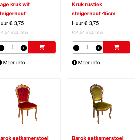
age kruk wit
Kruk rustiek
teigerhout
steigerhout 45cm
uur € 3,75
Huur € 3,75
 4,54 incl. btw
€ 4,54 incl. btw
Meer info
Meer info
arok eetkamerstoel
Barok eetkamerstoel