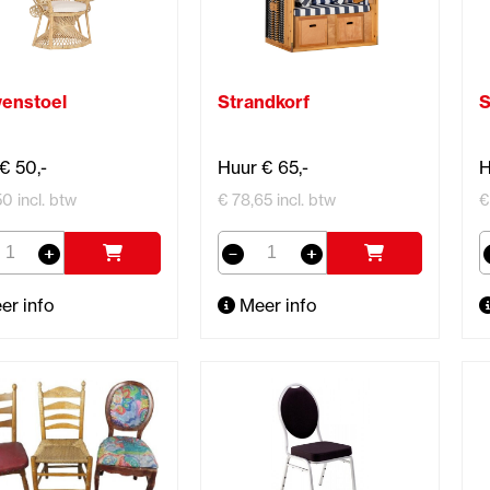
enstoel
Strandkorf
S
€ 50,-
Huur € 65,-
H
0 incl. btw
€ 78,65 incl. btw
€
er info
Meer info