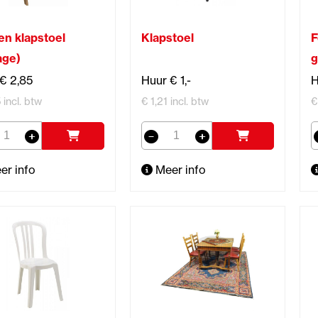
en klapstoel
Klapstoel
F
age)
g
€ 2,85
Huur € 1,-
H
 incl. btw
€ 1,21 incl. btw
€
er info
Meer info