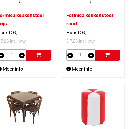
ormica keukenstoel
Formica keukenstoel
rijs
rood
uur € 6,-
Huur € 6,-
 7,26 incl. btw
€ 7,26 incl. btw
Meer info
Meer info