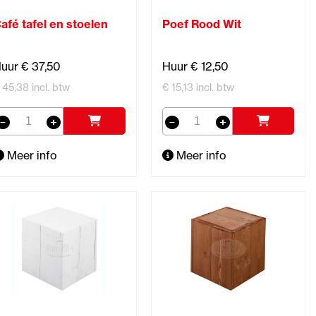
afé tafel en stoelen
Poef Rood Wit
uur € 37,50
Huur € 12,50
 45,38 incl. btw
€ 15,13 incl. btw
Meer info
Meer info