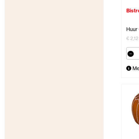
Bistr
Huur 
€ 2,12
Me