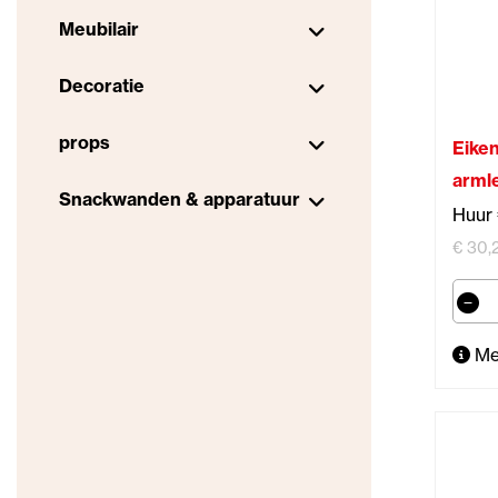
Meubilair
Decoratie
props
Eiken
arml
Snackwanden & apparatuur
Huur 
€ 30,2
Me