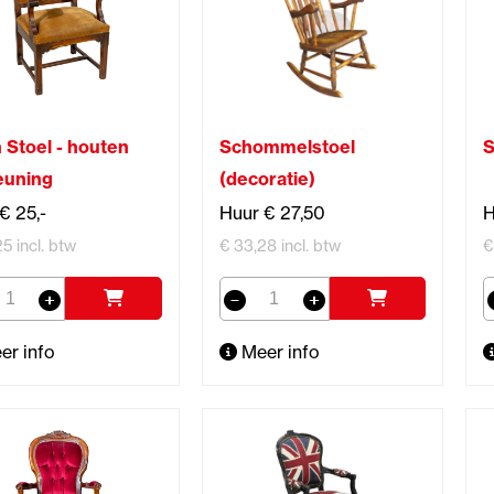
 Stoel - houten
Schommelstoel
S
euning
(decoratie)
€ 25,-
Huur € 27,50
H
5 incl. btw
€ 33,28 incl. btw
€
er info
Meer info