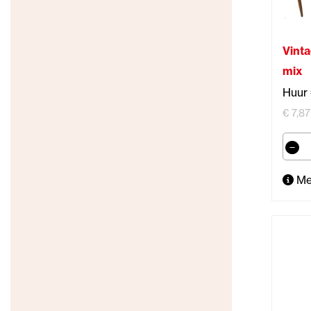
Vint
mix
Huur 
€ 7,87
Me