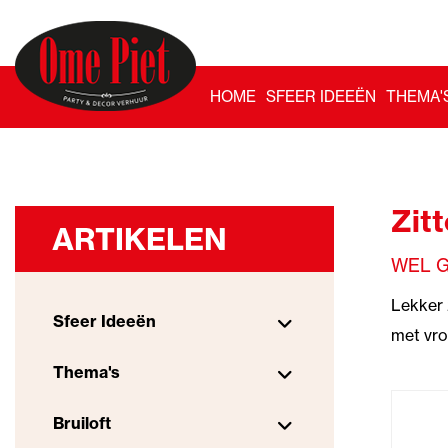
HOME
SFEER IDEEËN
THEMA'
Zit
ARTIKELEN
WEL G
Lekker 
Sfeer Ideeën
met vro
Thema's
Bruiloft