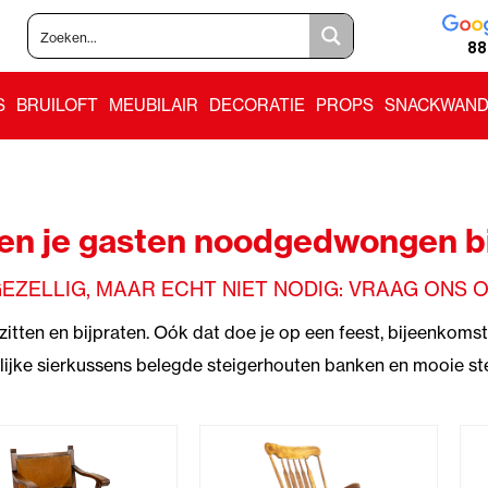
88
S
BRUILOFT
MEUBILAIR
DECORATIE
PROPS
SNACKWAND
ten je gasten noodgedwongen bi
EZELLIG, MAAR ECHT NIET NODIG: VRAAG ONS 
zitten en bijpraten. Oók dat doe je op een feest, bijeenkoms
lijke sierkussens belegde steigerhouten banken en mooie st