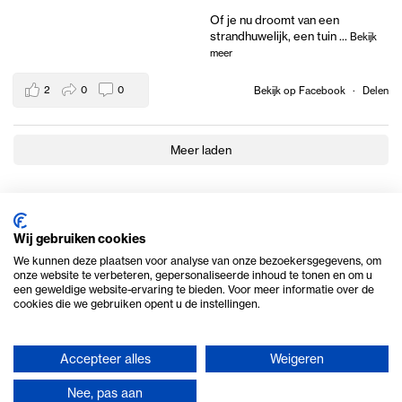
Of je nu droomt van een
strandhuwelijk, een tuin
...
Bekijk
meer
2
0
0
Bekijk op Facebook
·
Delen
Meer laden
Wij gebruiken cookies
We kunnen deze plaatsen voor analyse van onze bezoekersgegevens, om
onze website te verbeteren, gepersonaliseerde inhoud te tonen en om u
een geweldige website-ervaring te bieden. Voor meer informatie over de
cookies die we gebruiken opent u de instellingen.
Accepteer alles
Weigeren
© 2026 Ome Piet Verhuur
Nee, pas aan
Privacy en cookie beleid