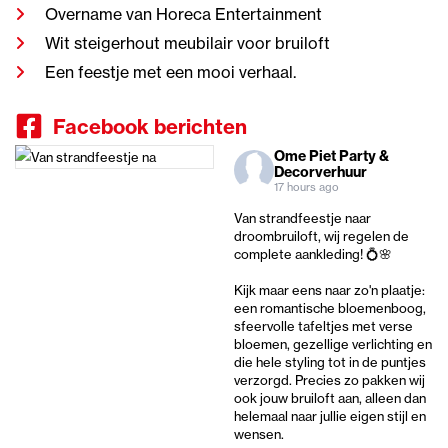
Overname van Horeca Entertainment
Wit steigerhout meubilair voor bruiloft
Een feestje met een mooi verhaal.
Facebook berichten
Ome Piet Party &
Decorverhuur
17 hours ago
Van strandfeestje naar
droombruiloft, wij regelen de
complete aankleding! 💍🌸
Kijk maar eens naar zo'n plaatje:
een romantische bloemenboog,
sfeervolle tafeltjes met verse
bloemen, gezellige verlichting en
die hele styling tot in de puntjes
verzorgd. Precies zo pakken wij
ook jouw bruiloft aan, alleen dan
helemaal naar jullie eigen stijl en
wensen.