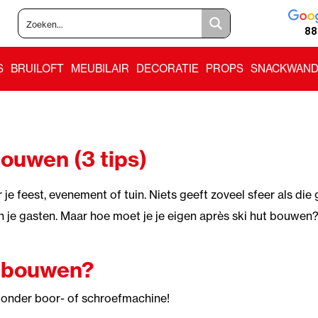
88
S
BRUILOFT
MEUBILAIR
DECORATIE
PROPS
SNACKWAND
bouwen (3 tips)
 je feest, evenement of tuin. Niets geeft zoveel sfeer als die 
an je gasten. Maar hoe moet je je eigen après ski hut bouwen?
t bouwen?
. Zonder boor- of schroefmachine!