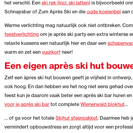
het verschil. Een
ski rek (incl. ski latten)
is bijvoorbeeld on
Schnapsbar of Zum Après Ski en die
oude koeienbel
aan d
Warme verlichting mag natuurlijk ook niet ontbreken. Co
feestverlichting
om je après ski party een extra winterse e
relaxte kussens een natuurlijk hier en daar een
schapenva
warm en zet een
vuurkorf
neer!
Een eigen après ski hut bouw
Zelf een àpres ski hut bouwen geeft je vrijheid in ontwerp
ook hoog. En dan hebben we het nog niet eens gehad over 
feest kun je daarom vaak beter een après ski bar huren en 
voor je après ski bar
tot complete
Wienerwald blokhut
…
… of ga voor het totale
Skihut sfeerpakket
. Daarmee heb je
vermindert opbouwstress en zorgt altijd voor een professi