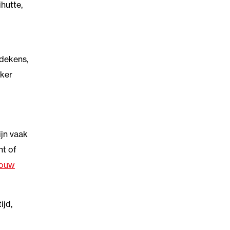
hutte,
 dekens,
kker
ijn vaak
nt of
bouw
ijd,