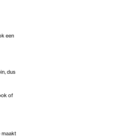
ok een
in, dus
ook of
e maakt