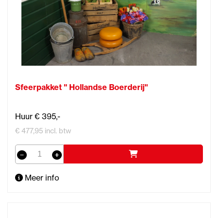
Sfeerpakket " Hollandse Boerderij"
Huur € 395,-
€ 477,95 incl. btw
Meer info