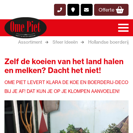
Offerte
Hollandse boerderij
Assortiment
Sfeer Ideeën
Zelf de koeien van het land halen
en melken? Dacht het niet!
OME PIET LEVERT KLARA DE KOE EN BOERDERIJ-DECO
BIJ JE AF! DAT KUN JE OP JE KLOMPEN AANVOELEN!