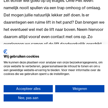
Let echter wel goed op bij etages. Ome Piet levert
namelijk nooit spullen via een trap omhoog of omlaag.
Dat mogen jullie natuurlijk lekker zelf doen. Is er
daarentegen een ruime lift in het pand? Dan brengen we
het eventueel wel met de lift naar boven. Neem hiervoor
daarom altijd vooraf even contact met ons op. Zo
overleggen we samen of de lift daadwerkelijk geschikt
is.
Wij gebruiken cookies
Als je wilt, kan Ome Piet je helpen met de opbouw van
We kunnen deze plaatsen voor analyse van onze bezoekersgegevens, om
onze website te verbeteren, gepersonaliseerde inhoud te tonen en om u
grote decors. Vraag hiervoor simpelweg een offerte
een geweldige website-ervaring te bieden. Voor meer informatie over de
cookies die we gebruiken opent u de instellingen.
voor de opbouwkosten. De fijne styling van het
complete
boerderij thema
mag je vervolgens helemaal
Accepteer alles
Weigeren
zelf doen.
Nee, pas aan
In zes stappen je feestlocatie