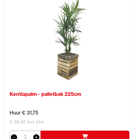
Kentiapalm - palletbak 225cm
Huur € 31,75
€ 38,42 incl. btw