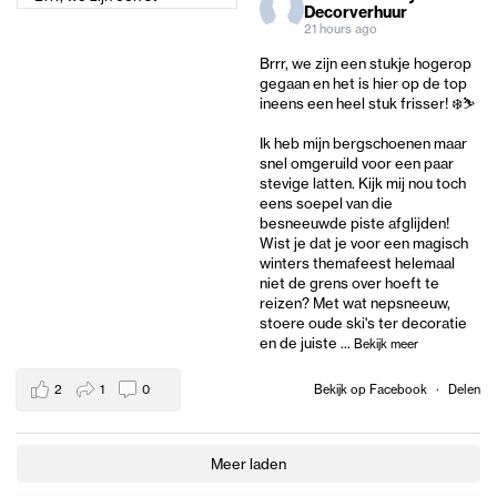
Decorverhuur
21 hours ago
Brrr, we zijn een stukje hogerop
gegaan en het is hier op de top
ineens een heel stuk frisser! ❄️⛷️
Ik heb mijn bergschoenen maar
snel omgeruild voor een paar
stevige latten. Kijk mij nou toch
eens soepel van die
besneeuwde piste afglijden!
Wist je dat je voor een magisch
winters themafeest helemaal
niet de grens over hoeft te
reizen? Met wat nepsneeuw,
stoere oude ski's ter decoratie
en de juiste
...
Bekijk meer
2
1
0
Bekijk op Facebook
·
Delen
Meer laden