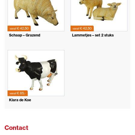
€ 42,50
€ 42,50
vanaf
vanaf
Schaap – Grazend
Lammetjes – set 2 stuks
€ 85,-
vanaf
Klara de Koe
Contact