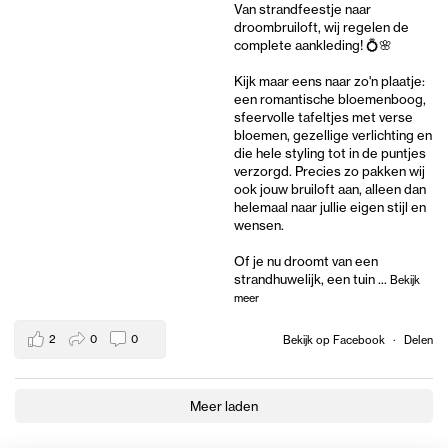
Van strandfeestje naar
droombruiloft, wij regelen de
complete aankleding! 💍🌸
Kijk maar eens naar zo'n plaatje:
een romantische bloemenboog,
sfeervolle tafeltjes met verse
bloemen, gezellige verlichting en
die hele styling tot in de puntjes
verzorgd. Precies zo pakken wij
ook jouw bruiloft aan, alleen dan
helemaal naar jullie eigen stijl en
wensen.
Of je nu droomt van een
strandhuwelijk, een tuin
...
Bekijk
meer
2
0
0
Bekijk op Facebook
·
Delen
Meer laden