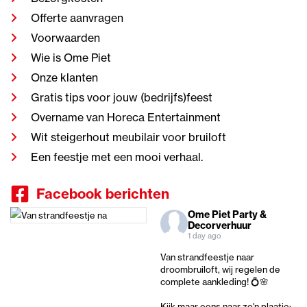
Offerte aanvragen
Voorwaarden
Wie is Ome Piet
Onze klanten
Gratis tips voor jouw (bedrijfs)feest
Overname van Horeca Entertainment
Wit steigerhout meubilair voor bruiloft
Een feestje met een mooi verhaal.
Facebook berichten
Ome Piet Party &
Decorverhuur
1 day ago
Van strandfeestje naar
droombruiloft, wij regelen de
complete aankleding! 💍🌸
Kijk maar eens naar zo'n plaatje: