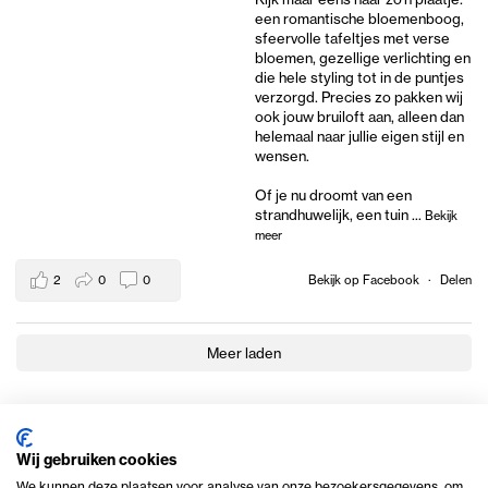
een romantische bloemenboog,
sfeervolle tafeltjes met verse
bloemen, gezellige verlichting en
die hele styling tot in de puntjes
verzorgd. Precies zo pakken wij
ook jouw bruiloft aan, alleen dan
helemaal naar jullie eigen stijl en
wensen.
Of je nu droomt van een
strandhuwelijk, een tuin
...
Bekijk
meer
2
0
0
Bekijk op Facebook
·
Delen
Meer laden
Wij gebruiken cookies
We kunnen deze plaatsen voor analyse van onze bezoekersgegevens, om