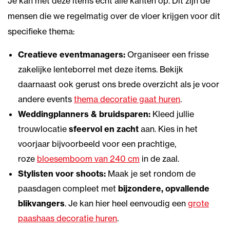
Je kan met deze items echt alle kanten op. Dit zijn de
mensen die we regelmatig over de vloer krijgen voor dit
specifieke thema:
Creatieve eventmanagers:
Organiseer een frisse
zakelijke lenteborrel met deze items. Bekijk
daarnaast ook gerust ons brede overzicht als je voor
andere events
thema decoratie gaat huren
.
Weddingplanners & bruidsparen:
Kleed jullie
trouwlocatie
sfeervol en zacht
aan. Kies in het
voorjaar bijvoorbeeld voor een prachtige,
roze
bloesemboom van 240 cm
in de zaal.
Stylisten voor shoots:
Maak je set rondom de
paasdagen compleet met
bijzondere, opvallende
blikvangers
. Je kan hier heel eenvoudig een
grote
paashaas decoratie huren
.