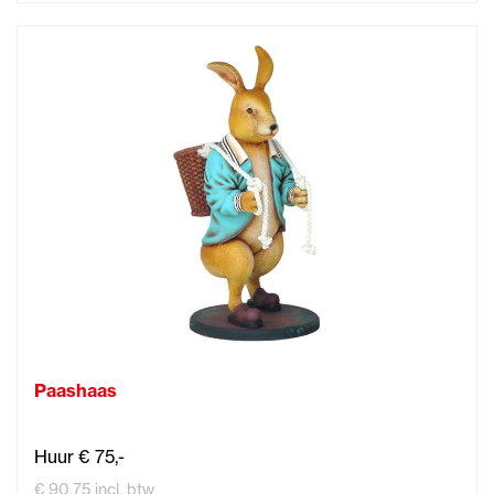
Paashaas
Huur € 75,-
€ 90,75 incl. btw