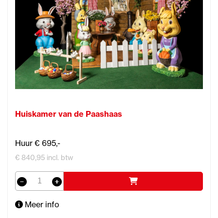
Huiskamer van de Paashaas
Huur € 695,-
€ 840,95 incl. btw
Meer info