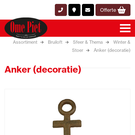
Offerte
Assortiment
Bruiloft
Sfeer & Thema
Winter &
Anker (decoratie)
Stoer
Anker (decoratie)