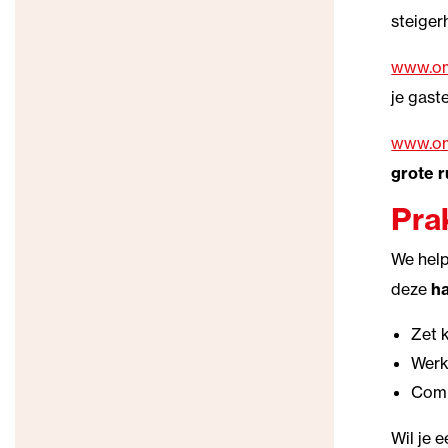
steiger
www.om
je gast
www.om
grote 
Prak
We help
deze
ha
Zet 
Wer
Com
Wil je 