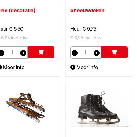
lee (decoratie)
Sneeuwdeken
uur € 5,50
Huur € 5,75
 6,65 incl. btw
€ 6,96 incl. btw
Meer info
Meer info