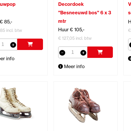
euwpop
Decordoek
V
"Besneeuwd bos" 6 x 3
s
mtr
€ 85,-
H
Huur € 105,-
85 incl. btw
€
€ 127,05 incl. btw
er info
Meer info