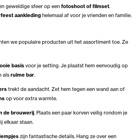
een geweldige sfeer op een
fotoshoot of filmset
.
rfeest aankleding
helemaal af voor je vrienden en familie.
chten we populaire producten uit het assortiment toe. Ze
ooie basis
voor je setting. Je plaatst hem eenvoudig op
m als
ruime bar
.
ers
trekt de aandacht. Zet hem tegen een wand aan of
ns
op voor extra warmte.
in de brouwerij
. Plaats een paar korven veilig rondom je
j elkaar staan.
riempjes
zijn fantastische details. Hang ze over een