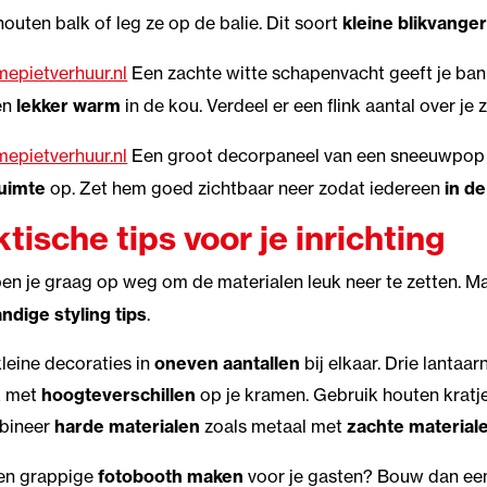
houten balk of leg ze op de balie. Dit soort
kleine blikvange
epietverhuur.nl
Een zachte witte schapenvacht geeft je ba
en
lekker warm
in de kou. Verdeel er een flink aantal over je 
epietverhuur.nl
Een groot decorpaneel van een sneeuwpop m
ruimte
op. Zet hem goed zichtbaar neer zodat iedereen
in d
tische tips voor je inrichting
en je graag op weg om de materialen leuk neer te zetten. M
ndige styling tips
.
kleine decoraties in
oneven aantallen
bij elkaar. Drie lantaar
k met
hoogteverschillen
op je kramen. Gebruik houten krat
bineer
harde materialen
zoals metaal met
zachte material
een grappige
fotobooth maken
voor je gasten? Bouw dan ee