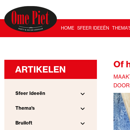
HOME
SFEER IDEEËN
THEMA'
Of h
ARTIKELEN
MAAKT
DOOR
Sfeer Ideeën
Thema's
Bruiloft