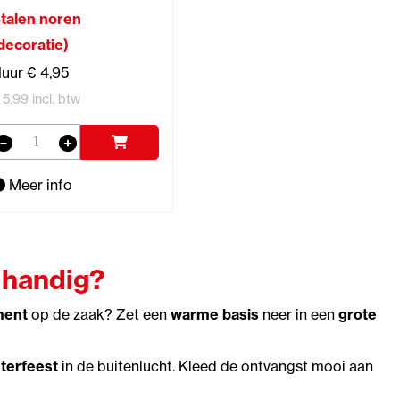
talen noren
decoratie)
uur € 4,95
 5,99 incl. btw
Meer info
 handig?
ment
op de zaak? Zet een
warme basis
neer in een
grote
nterfeest
in de buitenlucht. Kleed de ontvangst mooi aan