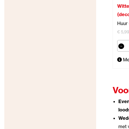
Witt
(deco
Huur 
€ 5,99
Me
Voo
Eve
lood
Wedd
met 