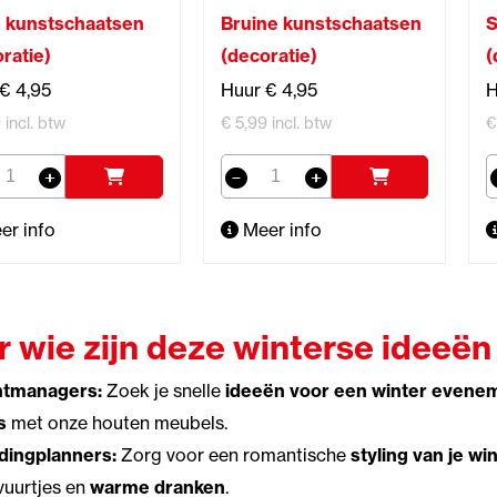
e kunstschaatsen
Bruine kunstschaatsen
S
ratie)
(decoratie)
(
€ 4,95
Huur € 4,95
H
 incl. btw
€ 5,99 incl. btw
€
er info
Meer info
r wie zijn deze winterse ideeën
ntmanagers:
Zoek je snelle
ideeën voor een winter evene
s
met onze houten meubels.
ingplanners:
Zorg voor een romantische
styling van je wi
vuurtjes en
warme dranken
.