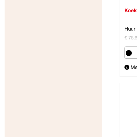
Koek
Huur 
€ 78,6
Me