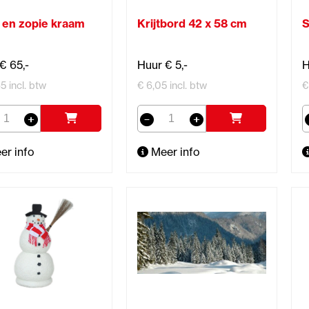
 en zopie kraam
Krijtbord 42 x 58 cm
S
€ 65,-
Huur € 5,-
H
5 incl. btw
€ 6,05 incl. btw
€
er info
Meer info