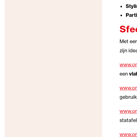
Styli
Part
Sfe
Met ee
zijn id
www.om
een
vl
www.om
gebruik
www.om
statafe
www.om