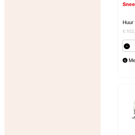
Sne
Huur 
€ 102,
Me