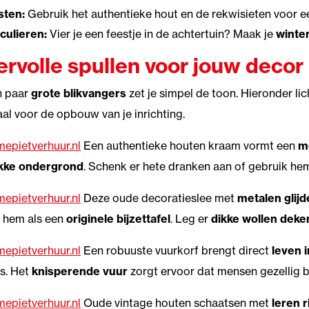
sten:
Gebruik het authentieke hout en de rekwisieten voor 
iculieren:
Vier je een feestje in de achtertuin? Maak je
winte
ervolle spullen voor jouw decor
n paar
grote blikvangers
zet je simpel de toon. Hieronder li
eaal voor de opbouw van je inrichting.
epietverhuur.nl
Een authentieke houten kraam vormt een
m
akke ondergrond
. Schenk er hete dranken aan of gebruik he
epietverhuur.nl
Deze oude decoratieslee met
metalen glijd
 hem als een
originele bijzettafel
. Leg er
dikke wollen deke
epietverhuur.nl
Een robuuste vuurkorf brengt direct
leven 
ls. Het
knisperende vuur
zorgt ervoor dat mensen gezellig bi
epietverhuur.nl
Oude vintage houten schaatsen met
leren 