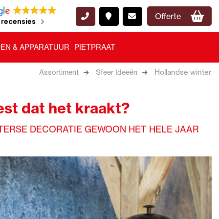
Offerte
 recensies
EN & APPARATUUR
PIETPRAAT
Hollandse winter
Assortiment
Sfeer Ideeën
est dat het kraakt?
INTERSE DECORATIE GEWOON HET HELE JAAR