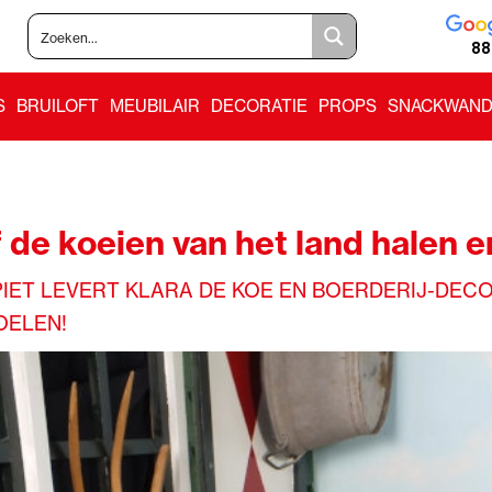
88
S
BRUILOFT
MEUBILAIR
DECORATIE
PROPS
SNACKWAND
f de koeien van het land halen 
IET LEVERT KLARA DE KOE EN BOERDERIJ-DECO 
OELEN!