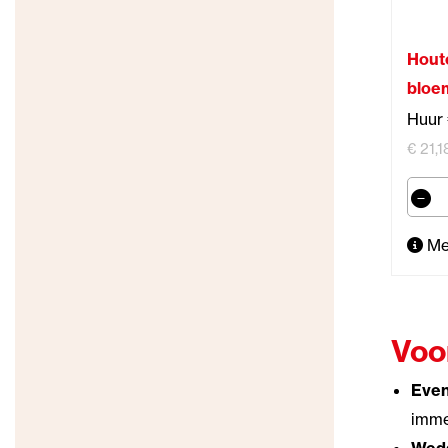
Hout
bloe
Huur 
€ 21,1
Me
Voo
Eve
immer