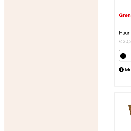
Grene
Huur 
€ 30,2
Me