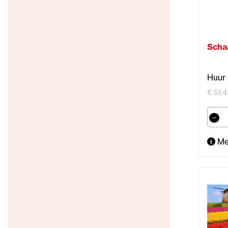
Scha
Huur
€ 51,4
Me