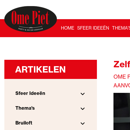
HOME
SFEER IDEEËN
THEMA'
Zel
ARTIKELEN
OME P
AANV
Sfeer Ideeën
Thema's
Bruiloft