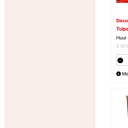
Deco
Tulp
Huur 
€ 127,
Me