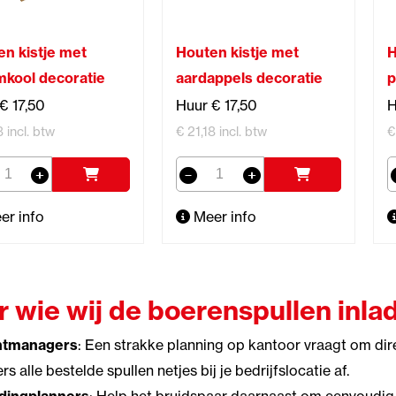
en kistje met
Houten kistje met
H
mkool decoratie
aardappels decoratie
p
€ 17,50
Huur € 17,50
H
8 incl. btw
€ 21,18 incl. btw
€
er info
Meer info
r wie wij de boerenspullen inla
ntmanagers
: Een strakke planning op kantoor vraagt om di
s alle bestelde spullen netjes bij je bedrijfslocatie af.