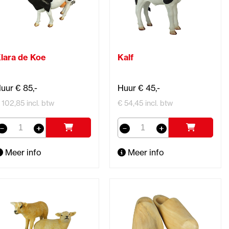
lara de Koe
Kalf
uur € 85,-
Huur € 45,-
 102,85 incl. btw
€ 54,45 incl. btw
Meer info
Meer info