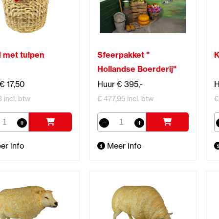
 met tulpen
Sfeerpakket "
K
Hollandse Boerderij"
€ 17,50
Huur € 395,-
H
8 incl. btw
€ 477,95 incl. btw
€
er info
Meer info