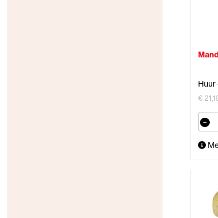
Mand
Huur 
€ 21,1
Me