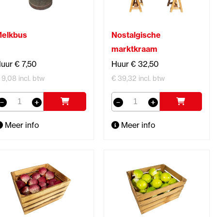
elkbus
Nostalgische
marktkraam
uur € 7,50
Huur € 32,50
 9,08 incl. btw
€ 39,32 incl. btw
Meer info
Meer info