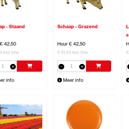
ap - Staand
Schaap - Grazend
L
s
 € 42,50
Huur € 42,50
H
3 incl. btw
€ 51,43 incl. btw
€
er info
Meer info