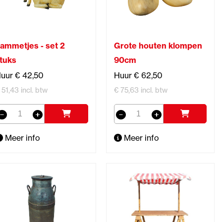
ammetjes - set 2
Grote houten klompen
tuks
90cm
uur € 42,50
Huur € 62,50
 51,43 incl. btw
€ 75,63 incl. btw
Meer info
Meer info