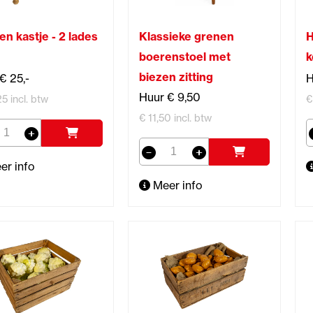
n kastje - 2 lades
Klassieke grenen
H
boerenstoel met
k
biezen zitting
€ 25,-
H
Huur € 9,50
5 incl. btw
€
€ 11,50 incl. btw
er info
Meer info