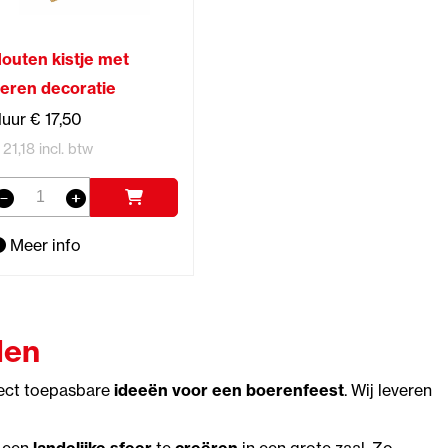
outen kistje met
eren decoratie
uur € 17,50
 21,18 incl. btw
Meer info
den
rect toepasbare
ideeën voor een boerenfeest
. Wij leveren