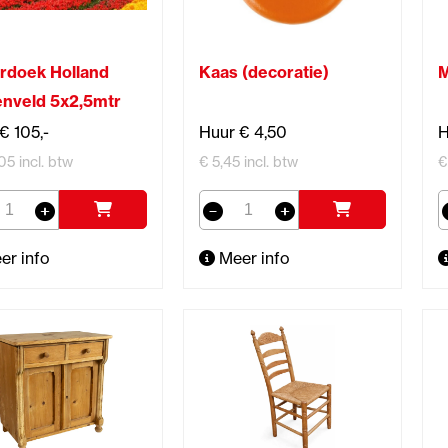
rdoek Holland
Kaas (decoratie)
M
enveld 5x2,5mtr
€ 105,-
Huur € 4,50
H
05 incl. btw
€ 5,45 incl. btw
€
er info
Meer info