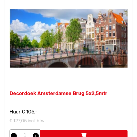
Decordoek Amsterdamse Brug 5x2,5mtr
Huur € 105,-
€ 127,05 incl. btw