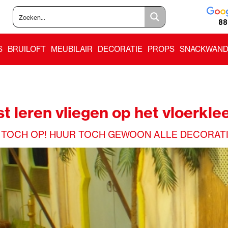
88
S
BRUILOFT
MEUBILAIR
DECORATIE
PROPS
SNACKWAND
st leren vliegen op het vloerkl
 TOCH OP! HUUR TOCH GEWOON ALLE DECORATI