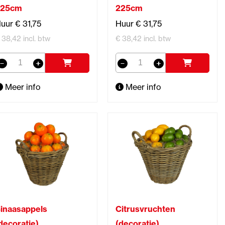
225cm
225cm
uur € 31,75
Huur € 31,75
 38,42 incl. btw
€ 38,42 incl. btw
Meer info
Meer info
inaasappels
Citrusvruchten
decoratie)
(decoratie)