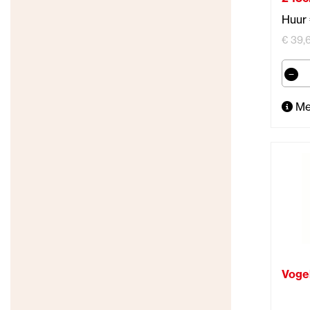
Huur 
€ 39,6
Me
Vogel