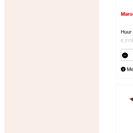
Maro
Huur 
€ 21,1
Me