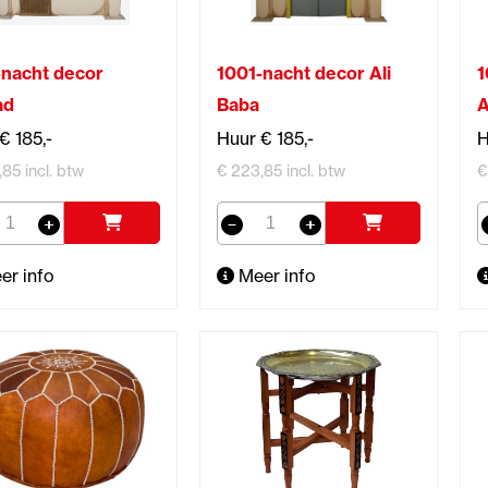
-nacht decor
1001-nacht decor Ali
1
ad
Baba
A
€ 185,-
Huur € 185,-
H
85 incl. btw
€ 223,85 incl. btw
€
er info
Meer info