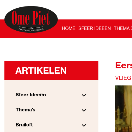
HOME
SFEER IDEEËN
THEMA'
Eer
ARTIKELEN
VLIEG
Sfeer Ideeën
Thema's
Bruiloft