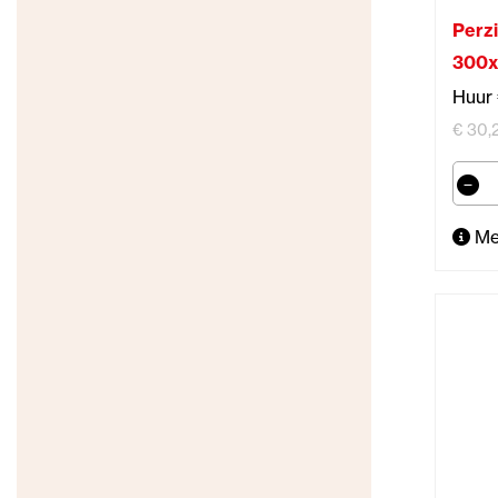
Perz
300
Huur 
€ 30,2
Me