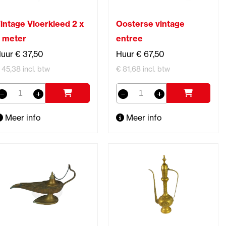
intage Vloerkleed 2 x
Oosterse vintage
 meter
entree
uur € 37,50
Huur € 67,50
 45,38 incl. btw
€ 81,68 incl. btw
Meer info
Meer info