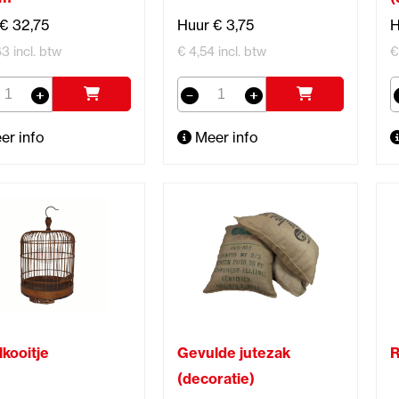
€ 32,75
Huur € 3,75
H
3 incl. btw
€ 4,54 incl. btw
€
er info
Meer info
kooitje
Gevulde jutezak
R
(decoratie)