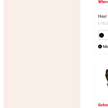
Wier
Huur 
€ 15,1
Me
Schat