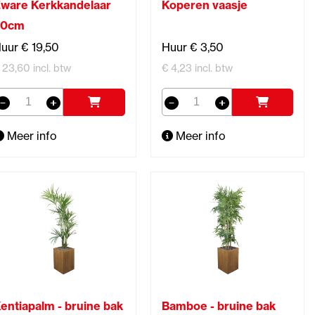
ware Kerkkandelaar
Koperen vaasje
60cm
uur € 19,50
Huur € 3,50
 23,60 incl. btw
€ 4,23 incl. btw
Meer info
Meer info
entiapalm - bruine bak
Bamboe - bruine bak