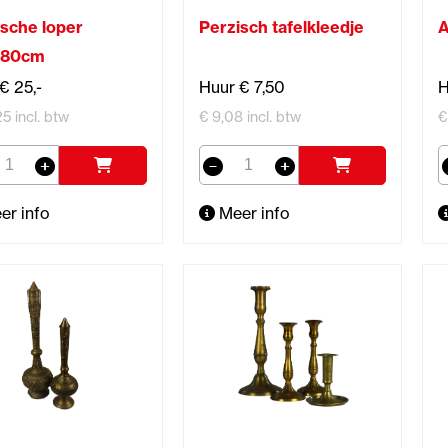
ische loper
Perzisch tafelkleedje
A
x80cm
€ 25,-
Huur € 7,50
H
5 incl. btw
€ 9,08 incl. btw
€
er info
Meer info