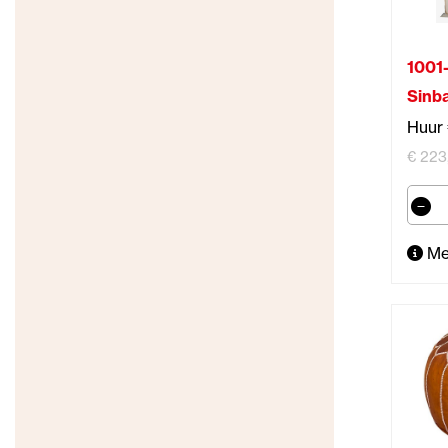
1001
Sinb
Huur 
€ 223,
Me