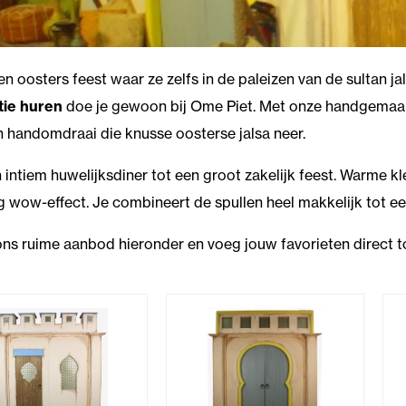
een oosters feest waar ze zelfs in de paleizen van de sultan 
tie huren
doe je gewoon bij Ome Piet. Met onze handgema
en handomdraai die knusse oosterse jalsa neer.
 intiem huwelijksdiner tot een groot zakelijk feest. Warme kl
g wow-effect. Je combineert de spullen heel makkelijk tot e
ons ruime aanbod hieronder en voeg jouw favorieten direct t