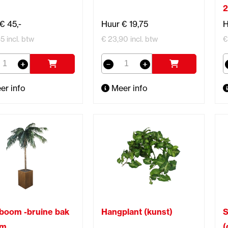
€ 45,-
Huur € 19,75
H
5 incl. btw
€ 23,90 incl. btw
€
er info
Meer info
boom -bruine bak
Hangplant (kunst)
S
cm
(