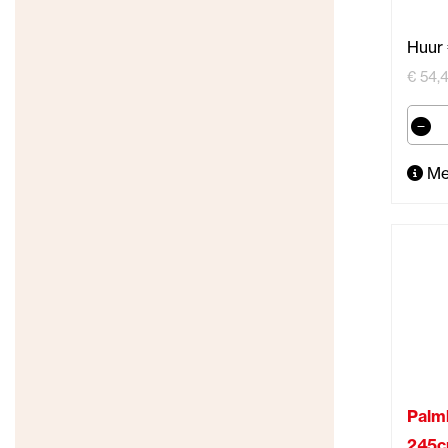
Huur 
€ 54,4
Me
Palm
245