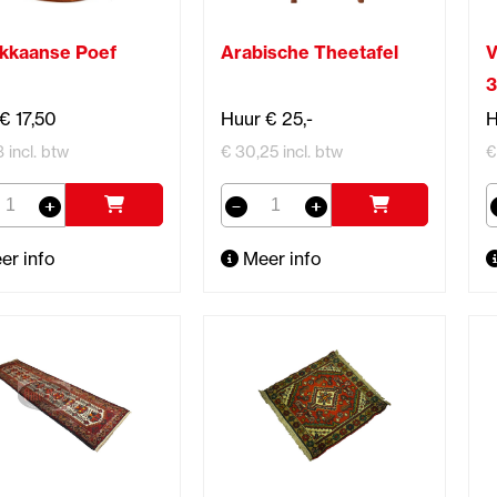
kkaanse Poef
Arabische Theetafel
V
3
€ 17,50
Huur € 25,-
H
8 incl. btw
€ 30,25 incl. btw
€
er info
Meer info