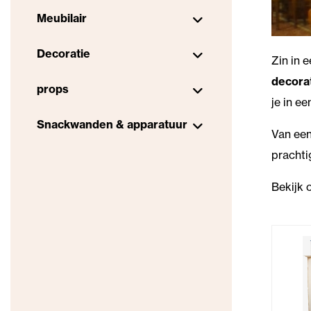
Meubilair
Decoratie
Zin in 
decora
props
je in e
Snackwanden & apparatuur
Van een
prachti
Bekijk 