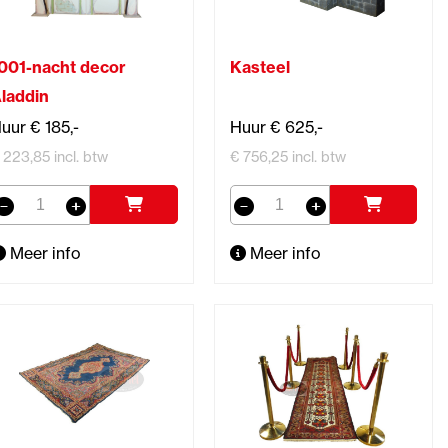
001-nacht decor
Kasteel
laddin
uur € 185,-
Huur € 625,-
 223,85 incl. btw
€ 756,25 incl. btw
Meer info
Meer info