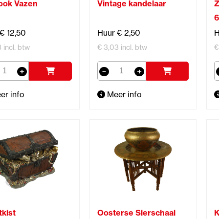
ook Vazen
Vintage kandelaar
Z
€ 12,50
Huur € 2,50
H
3 incl. btw
€ 3,03 incl. btw
€
er info
Meer info
kist
Oosterse Sierschaal
K