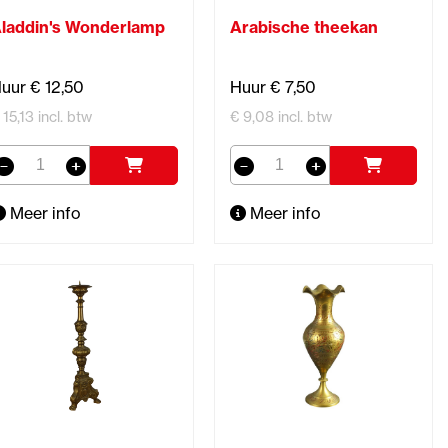
laddin's Wonderlamp
Arabische theekan
uur € 12,50
Huur € 7,50
 15,13 incl. btw
€ 9,08 incl. btw
Meer info
Meer info