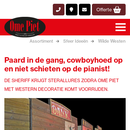
Offerte
Wilde Westen
Assortiment
Sfeer Ideeën
Paard in de gang, cowboyhoed op
en niet schieten op de pianist!
DE SHERIFF KRIJGT STERALLURES ZODRA OME PIET
MET WESTERN DECORATIE KOMT VOORRIJDEN.