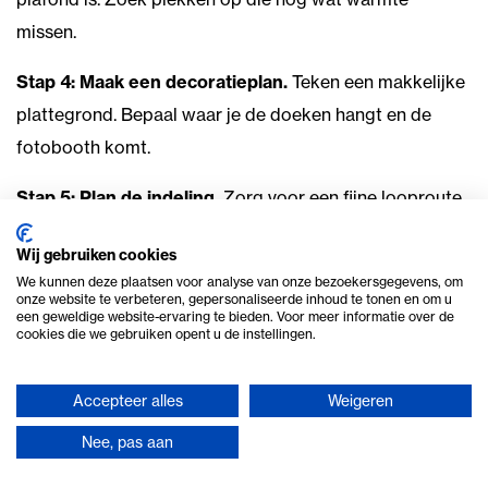
missen.
Stap 4: Maak een decoratieplan.
Teken een makkelijke
plattegrond. Bepaal waar je de doeken hangt en de
fotobooth komt.
Stap 5: Plan de indeling.
Zorg voor een fijne looproute.
Zet mooie eyecatchers op plekken waar gasten even
Wij gebruiken cookies
stilstaan.
We kunnen deze plaatsen voor analyse van onze bezoekersgegevens, om
onze website te verbeteren, gepersonaliseerde inhoud te tonen en om u
Stap 6: Schakel hulp in.
Selecteer jouw items online en
een geweldige website-ervaring te bieden. Voor meer informatie over de
cookies die we gebruiken opent u de instellingen.
vraag een offerte aan. Wij leveren alles netjes af.
Veelgestelde vragen over styling
Accepteer alles
Weigeren
en materialen
Nee, pas aan
Heb je na al deze
ideeën voor een western