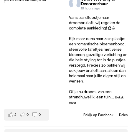
Decorverhuur
18 hours ago
Van strandfeestje naar
droombruiloft, wij regelen de
complete aankleding! 💍🌸
Kijk maar eens naar zo'n plaatje:
een romantische bloemenboog,
sfeervolle tafeltjes met verse
bloemen, gezellige verlichting en
die hele styling tot in de puntjes
verzorgd. Precies zo pakken wij
ook jouw bruiloft aan, alleen dan
helemaal naar jullie eigen stijl en
wensen.
Of je nu droomt van een
strandhuwelijk, een tuin
...
Bekijk
meer
2
0
0
Bekijk op Facebook
·
Delen