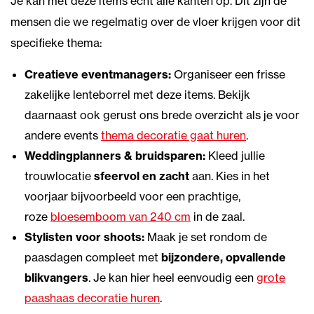
Je kan met deze items echt alle kanten op. Dit zijn de
mensen die we regelmatig over de vloer krijgen voor dit
specifieke thema:
Creatieve eventmanagers:
Organiseer een frisse
zakelijke lenteborrel met deze items. Bekijk
daarnaast ook gerust ons brede overzicht als je voor
andere events
thema decoratie gaat huren
.
Weddingplanners & bruidsparen:
Kleed jullie
trouwlocatie
sfeervol en zacht
aan. Kies in het
voorjaar bijvoorbeeld voor een prachtige,
roze
bloesemboom van 240 cm
in de zaal.
Stylisten voor shoots:
Maak je set rondom de
paasdagen compleet met
bijzondere, opvallende
blikvangers
. Je kan hier heel eenvoudig een
grote
paashaas decoratie huren
.