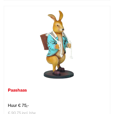
Paashaas
Huur € 75,-
€ 90,75 incl. btw