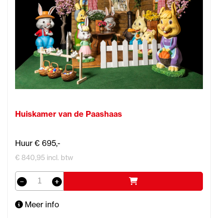
Huiskamer van de Paashaas
Huur € 695,-
€ 840,95 incl. btw
Meer info