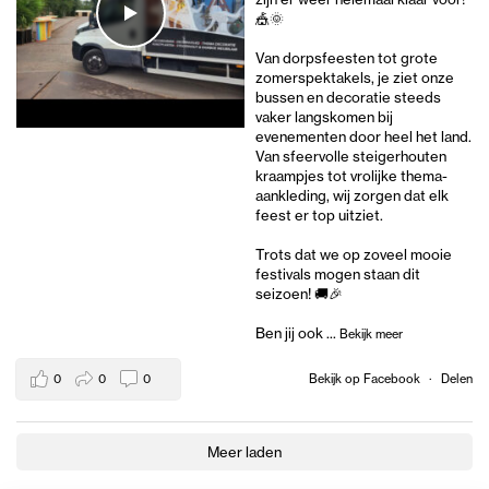
🎪🌞
Van dorpsfeesten tot grote
zomerspektakels, je ziet onze
bussen en decoratie steeds
vaker langskomen bij
evenementen door heel het land.
Van sfeervolle steigerhouten
kraampjes tot vrolijke thema-
aankleding, wij zorgen dat elk
feest er top uitziet.
Trots dat we op zoveel mooie
festivals mogen staan dit
seizoen! 🚚🎉
Ben jij ook
...
Bekijk meer
0
0
0
Bekijk op Facebook
·
Delen
Meer laden