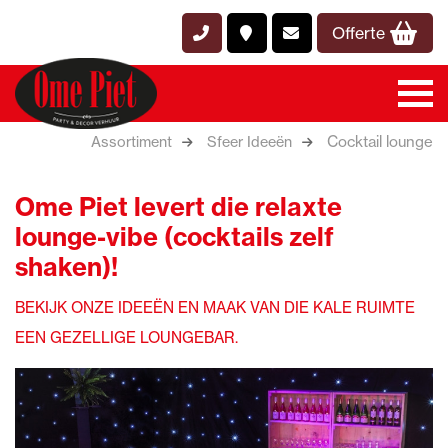
Offerte
Cocktail lounge
Assortiment
Sfeer Ideeën
Ome Piet levert die relaxte
lounge-vibe (cocktails zelf
shaken)!
BEKIJK ONZE IDEEËN EN MAAK VAN DIE KALE RUIMTE
EEN GEZELLIGE LOUNGEBAR.