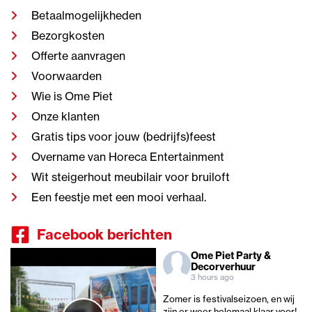
Betaalmogelijkheden
Bezorgkosten
Offerte aanvragen
Voorwaarden
Wie is Ome Piet
Onze klanten
Gratis tips voor jouw (bedrijfs)feest
Overname van Horeca Entertainment
Wit steigerhout meubilair voor bruiloft
Een feestje met een mooi verhaal.
Facebook berichten
Ome Piet Party &
Decorverhuur
3 hours ago
Zomer is festivalseizoen, en wij
zijn er weer helemaal klaar voor!