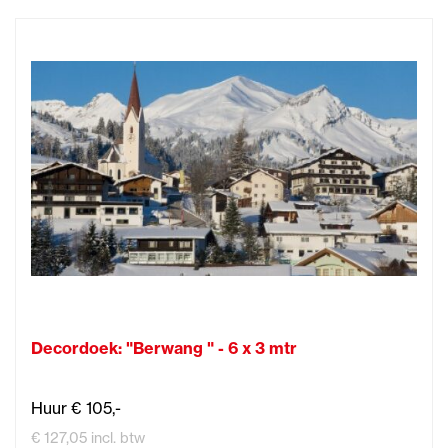
Decordoek: "Berwang " - 6 x 3 mtr
Huur € 105,-
€ 127,05 incl. btw