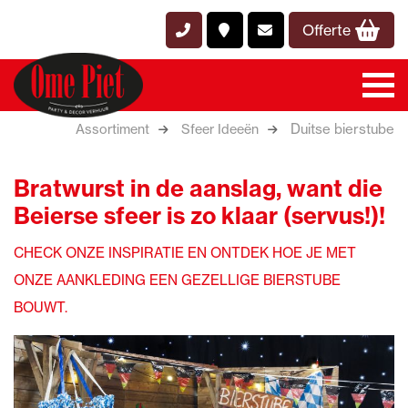
Offerte
Duitse bierstube
Assortiment
Sfeer Ideeën
Bratwurst in de aanslag, want die
Beierse sfeer is zo klaar (servus!)!
CHECK ONZE INSPIRATIE EN ONTDEK HOE JE MET
ONZE AANKLEDING EEN GEZELLIGE BIERSTUBE
BOUWT.