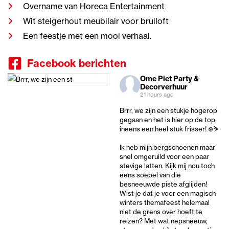
Overname van Horeca Entertainment
Wit steigerhout meubilair voor bruiloft
Een feestje met een mooi verhaal.
Facebook berichten
Ome Piet Party &
Decorverhuur
21 hours ago
Brrr, we zijn een stukje hogerop
gegaan en het is hier op de top
ineens een heel stuk frisser! ❄️⛷️
Ik heb mijn bergschoenen maar
snel omgeruild voor een paar
stevige latten. Kijk mij nou toch
eens soepel van die
besneeuwde piste afglijden!
Wist je dat je voor een magisch
winters themafeest helemaal
niet de grens over hoeft te
reizen? Met wat nepsneeuw,