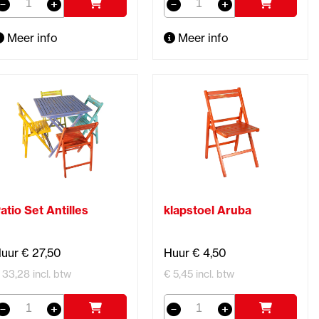
Meer info
Meer info
atio Set Antilles
klapstoel Aruba
uur € 27,50
Huur € 4,50
 33,28 incl. btw
€ 5,45 incl. btw