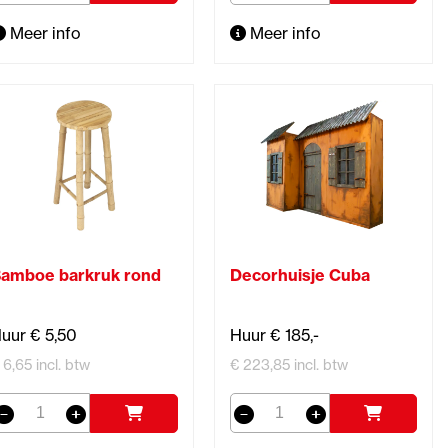
Meer info
Meer info
amboe barkruk rond
Decorhuisje Cuba
uur € 5,50
Huur € 185,-
 6,65 incl. btw
€ 223,85 incl. btw