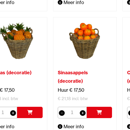
er info
Meer info
as (decoratie)
Sinaasappels
C
(decoratie)
(
€ 17,50
Huur € 17,50
H
8 incl. btw
€ 21,18 incl. btw
€
er info
Meer info