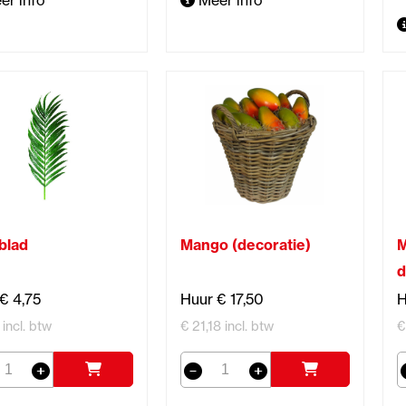
er info
Meer info
blad
Mango (decoratie)
M
d
€ 4,75
Huur € 17,50
H
 incl. btw
€ 21,18 incl. btw
€