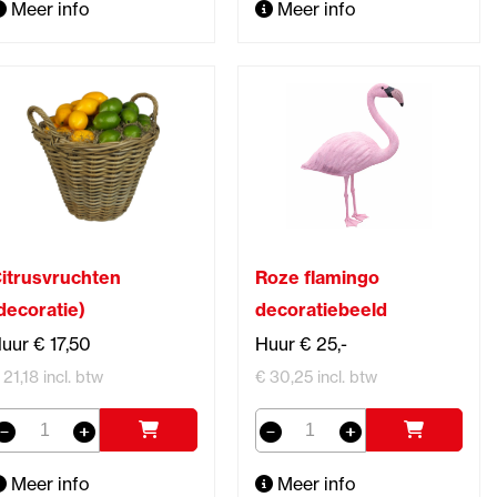
Meer info
Meer info
itrusvruchten
Roze flamingo
decoratie)
decoratiebeeld
uur € 17,50
Huur € 25,-
 21,18 incl. btw
€ 30,25 incl. btw
Meer info
Meer info