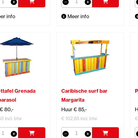
er info
Meer info
ettafel Grenada
Caribische surf bar
P
parasol
Margarita
€ 80,-
Huur € 85,-
H
0 incl. btw
€ 102,85 incl. btw
€