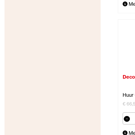
Me
Deco
Huur 
€ 66,5
Me