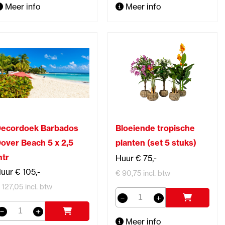
Meer info
Meer info
ecordoek Barbados
Bloeiende tropische
over Beach 5 x 2,5
planten (set 5 stuks)
tr
Huur € 75,-
uur € 105,-
€ 90,75 incl. btw
 127,05 incl. btw
Meer info