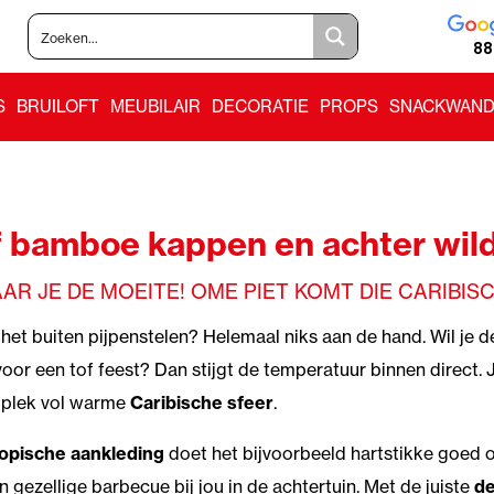
88
S
BRUILOFT
MEUBILAIR
DECORATIE
PROPS
SNACKWAND
f bamboe kappen en achter wild
AR JE DE MOEITE! OME PIET KOMT DIE CARIBIS
het buiten pijpenstelen? Helemaal niks aan de hand. Wil je 
oor een tof feest? Dan stijgt de temperatuur binnen direct.
e plek vol warme
Caribische sfeer
.
ropische aankleding
doet het bijvoorbeeld hartstikke goed op
n gezellige barbecue bij jou in de achtertuin. Met de juiste
de