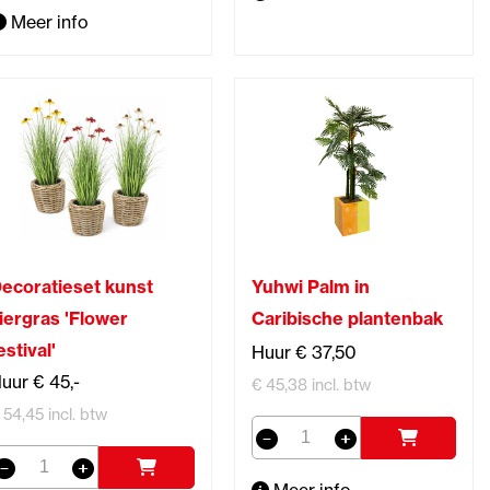
Meer info
ecoratieset kunst
Yuhwi Palm in
iergras 'Flower
Caribische plantenbak
estival'
Huur € 37,50
uur € 45,-
€ 45,38 incl. btw
 54,45 incl. btw