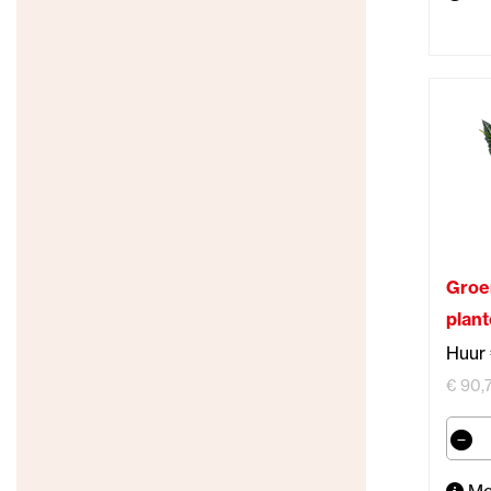
Groe
plant
Huur 
€ 90,7