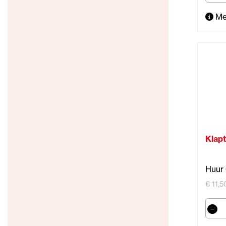
Me
Klapt
Huur 
€ 11,5