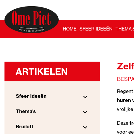
HOME
SFEER IDEEËN
THEMA'
Zel
ARTIKELEN
BESPA
Regent 
Sfeer Ideeën
huren
v
vrolijk
Thema's
Deze
t
Bruiloft
voor ee