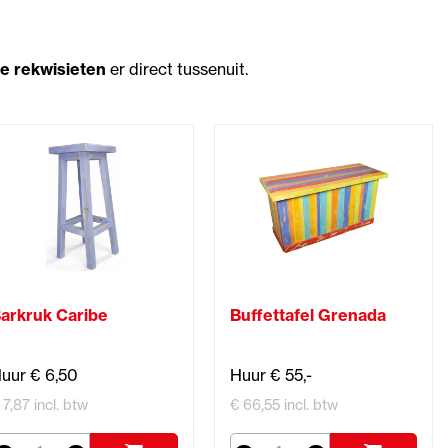
he rekwisieten
er direct tussenuit.
arkruk Caribe
Buffettafel Grenada
uur € 6,50
Huur € 55,-
 7,87 incl. btw
€ 66,55 incl. btw