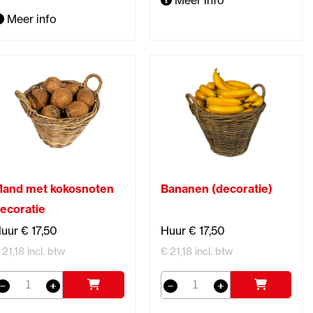
Meer info
Meer info
and met kokosnoten
Bananen (decoratie)
ecoratie
uur € 17,50
Huur € 17,50
 21,18 incl. btw
€ 21,18 incl. btw