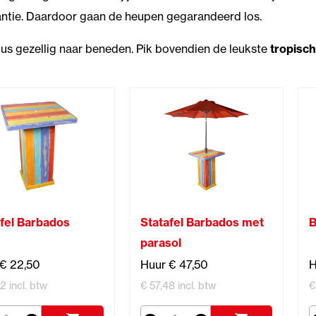
ntie. Daardoor gaan de heupen gegarandeerd los.
dus gezellig naar beneden. Pik bovendien de leukste
tropisc
afel Barbados
Statafel Barbados met
B
parasol
 € 22,50
Huur € 47,50
H
2 incl. btw
€ 57,48 incl. btw
€