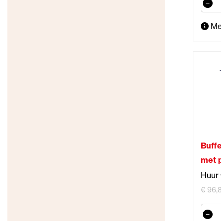
Me
Buff
met 
Huur 
€ 96,8