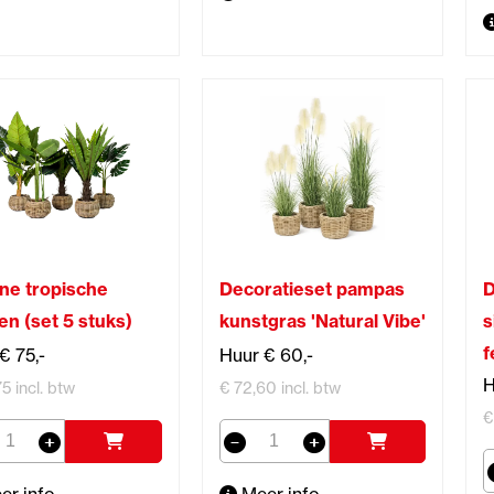
ne tropische
Decoratieset pampas
D
en (set 5 stuks)
kunstgras 'Natural Vibe'
s
f
€ 75,-
Huur € 60,-
H
5 incl. btw
€ 72,60 incl. btw
€