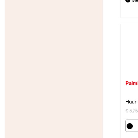
Me
Palm
Huur 
€ 5,75