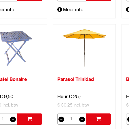
er info
Meer info
afel Bonaire
Parasol Trinidad
B
€ 9,50
Huur € 25,-
H
0 incl. btw
€ 30,25 incl. btw
€