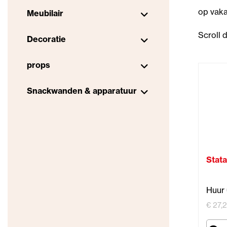
op vaka
Meubilair
Scroll 
Decoratie
props
Snackwanden & apparatuur
Stat
Huur
€ 27,2