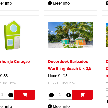
er info
Meer info
rhuisje Curaçao
Decordoek Barbados
D
Worthing Beach 5 x 2,5
D
m
€ 55,-
Huur € 105,-
H
5 incl. btw
€ 127,05 incl. btw
€
er info
Meer info