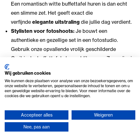
Een
romantisch witte buffettafel huren
is dan echt
een slimme zet. Het geeft exact die
verfijnde
elegante uitstraling
die jullie dag verdient.
Stylisten voor fotoshoots:
Je bouwt een
authentieke en gezellige set in een fotostudio.
Gebruik onze opvallende
vrolijk geschilderde
Caribische buffettafel
als een blikvanger. Zo creëer je
direct een waanzinnig tof en zomers tropisch plaatje.
Wij gebruiken cookies
De enthousiaste particulier:
Je geeft in het
We kunnen deze plaatsen voor analyse van onze bezoekersgegevens, om
weekend een ontzettend gezellig tuinfeest.
onze website te verbeteren, gepersonaliseerde inhoud te tonen en om u
een geweldige website-ervaring te bieden. Voor meer informatie over de
Een
landelijk rustieke buffettafel huren
is dan
cookies die we gebruiken opent u de instellingen.
werkelijk je absolute redding. Je hebt dan direct
enorm veel veilige werkruimte voor
Accepteer alles
Weigeren
alle
zelfgemaakte hapjes
.
Nee, pas aan
Slim en creatief combineren voor