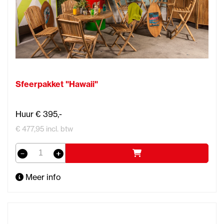
Sfeerpakket "Hawaii"
Huur € 395,-
€ 477,95 incl. btw
Meer info