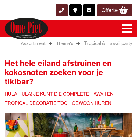
Offerte
Tropical & Hawaii party
Assortiment
Thema's
Het hele eiland afstruinen en
kokosnoten zoeken voor je
tikibar?
HULA HULA! JE KUNT DIE COMPLETE HAWAII EN
TROPICAL DECORATIE TOCH GEWOON HUREN!