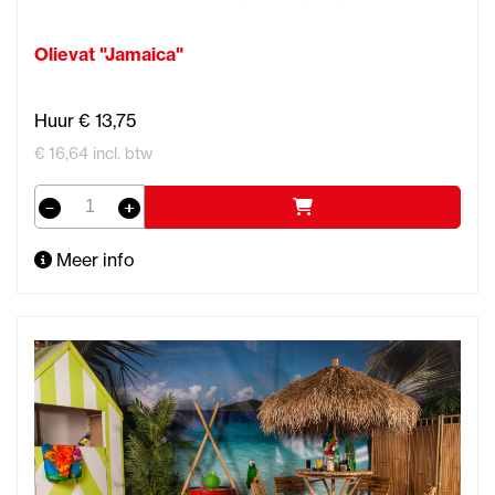
Olievat "Jamaica"
Huur € 13,75
€ 16,64 incl. btw
Meer info