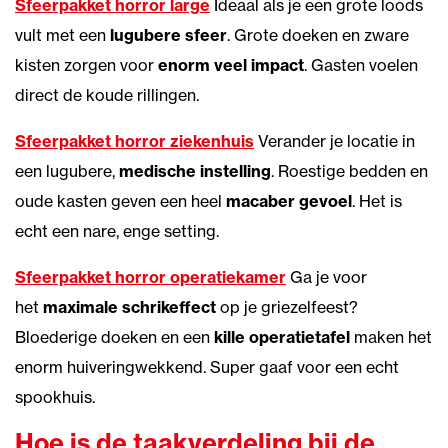
Sfeerpakket horror large
Ideaal als je een grote loods
vult met een
lugubere sfeer
. Grote doeken en zware
kisten zorgen voor
enorm veel impact
. Gasten voelen
direct de koude rillingen.
Sfeerpakket horror ziekenhuis
Verander je locatie in
een lugubere,
medische instelling
. Roestige bedden en
oude kasten geven een heel
macaber gevoel
. Het is
echt een nare, enge setting.
Sfeerpakket horror operatiekamer
Ga je voor
het
maximale schrikeffect
op je griezelfeest?
Bloederige doeken en een
kille operatietafel
maken het
enorm huiveringwekkend. Super gaaf voor een echt
spookhuis.
Hoe is de taakverdeling bij de