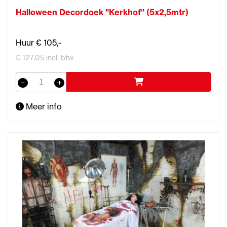
Halloween Decordoek "Kerkhof" (5x2,5mtr)
Huur € 105,-
€ 127,05 incl. btw
Meer info