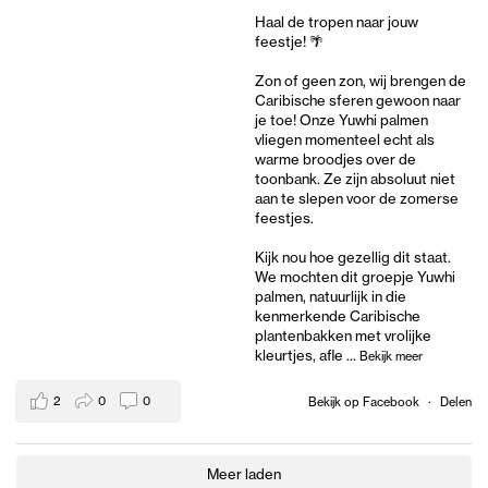
Haal de tropen naar jouw
feestje! 🌴
Zon of geen zon, wij brengen de
Caribische sferen gewoon naar
je toe! Onze Yuwhi palmen
vliegen momenteel echt als
warme broodjes over de
toonbank. Ze zijn absoluut niet
aan te slepen voor de zomerse
feestjes.
Kijk nou hoe gezellig dit staat.
We mochten dit groepje Yuwhi
palmen, natuurlijk in die
kenmerkende Caribische
plantenbakken met vrolijke
kleurtjes, afle
...
Bekijk meer
2
0
0
Bekijk op Facebook
·
Delen
Meer laden