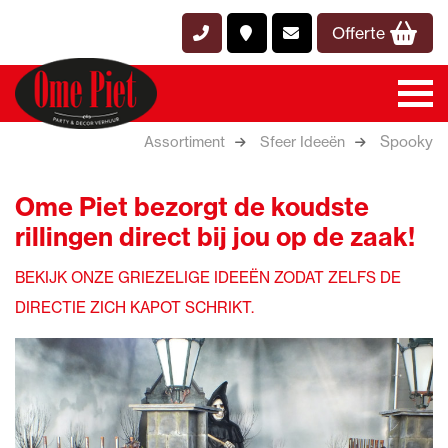
Offerte
Spooky
Assortiment
Sfeer Ideeën
Ome Piet bezorgt de koudste
rillingen direct bij jou op de zaak!
BEKIJK ONZE GRIEZELIGE IDEEËN ZODAT ZELFS DE
DIRECTIE ZICH KAPOT SCHRIKT.