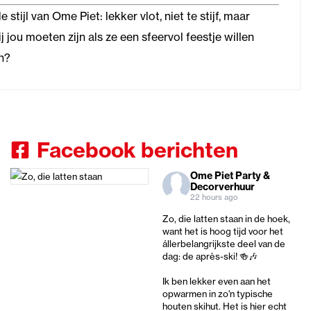
stijl van Ome Piet: lekker vlot, niet te stijf, maar
jou moeten zijn als ze een sfeervol feestje willen
n?
Facebook berichten
Ome Piet Party &
Decorverhuur
22 hours ago
Zo, die latten staan in de hoek,
want het is hoog tijd voor het
állerbelangrijkste deel van de
dag: de après-ski! 🍻🎶
Ik ben lekker even aan het
opwarmen in zo'n typische
houten skihut. Het is hier echt