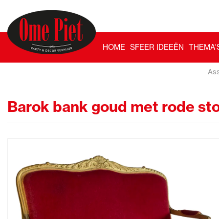
HOME
SFEER IDEEËN
THEMA'
Ass
Barok bank goud met rode sto