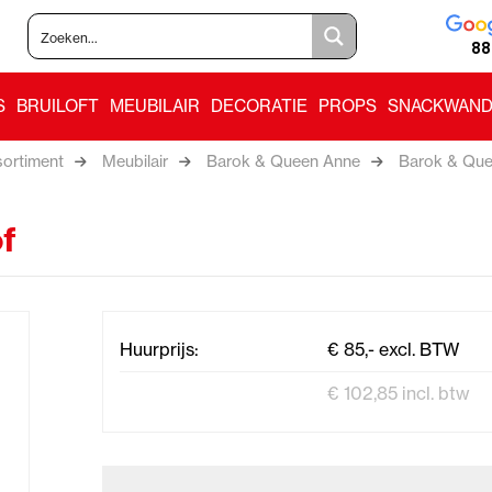
88
S
BRUILOFT
MEUBILAIR
DECORATIE
PROPS
SNACKWAND
ortiment
Meubilair
Barok & Queen Anne
Barok & Que
f
Huurprijs:
€ 85,- excl. BTW
€ 102,85 incl. btw