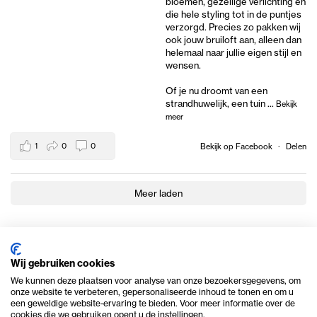
bloemen, gezellige verlichting en
die hele styling tot in de puntjes
verzorgd. Precies zo pakken wij
ook jouw bruiloft aan, alleen dan
helemaal naar jullie eigen stijl en
wensen.
Of je nu droomt van een
strandhuwelijk, een tuin
...
Bekijk
meer
1
0
0
Bekijk op Facebook
·
Delen
Meer laden
Wij gebruiken cookies
We kunnen deze plaatsen voor analyse van onze bezoekersgegevens, om
onze website te verbeteren, gepersonaliseerde inhoud te tonen en om u
een geweldige website-ervaring te bieden. Voor meer informatie over de
cookies die we gebruiken opent u de instellingen.