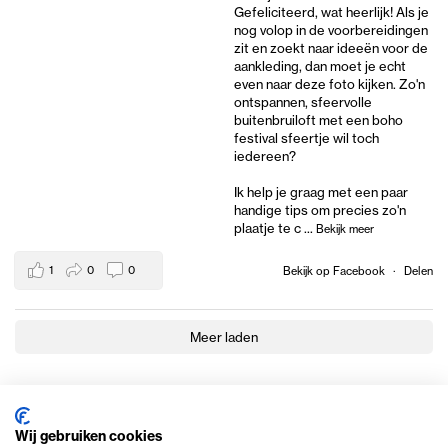
Gefeliciteerd, wat heerlijk! Als je
nog volop in de voorbereidingen
zit en zoekt naar ideeën voor de
aankleding, dan moet je echt
even naar deze foto kijken. Zo'n
ontspannen, sfeervolle
buitenbruiloft met een boho
festival sfeertje wil toch
iedereen?
Ik help je graag met een paar
handige tips om precies zo'n
plaatje te c
...
Bekijk meer
1
0
0
Bekijk op Facebook
·
Delen
Meer laden
Wij gebruiken cookies