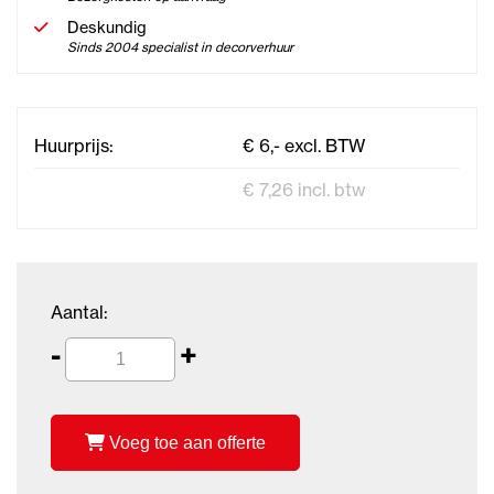
Deskundig
Sinds 2004 specialist in decorverhuur
Huurprijs:
€ 6,- excl. BTW
€ 7,26 incl. btw
Aantal:
-
+
Voeg toe aan offerte