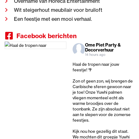
Overname van Horeca Entertainment
Wit steigerhout meubilair voor bruiloft
Een feestje met een mooi verhaal.
Facebook berichten
Ome Piet Party &
Decorverhuur
14 hours ago
Haal de tropen naar jouw
feestje! 🌴
Zon of geen zon, wij brengen de
Caribische sferen gewoon naar
je toe! Onze Yuwhi palmen
vliegen momenteel echt als
warme broodjes over de
toonbank. Ze zijn absoluut niet
aan te slepen voor de zomerse
feestjes.
Kijk nou hoe gezellig dit staat.
We mochten dit groepje Yuwhi