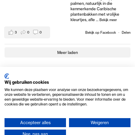
palmen, natuurlijk in die
kenmerkende Caribische
plantenbakken met vrolijke
kleurtjes, afle
...
Bekijk meer
3
0
0
Bekijk op Facebook
·
Delen
Meer laden
Wij gebruiken cookies
We kunnen deze plaatsen voor analyse van onze bezoekersgegevens, om
onze website te verbeteren, gepersonaliseerde inhoud te tonen en om u
een geweldige website-ervaring te bieden. Voor meer informatie over de
cookies die we gebruiken opent u de instellingen.
Accepteer alles
Weigeren
© 2026 Ome Piet Verhuur
Nee, pas aan