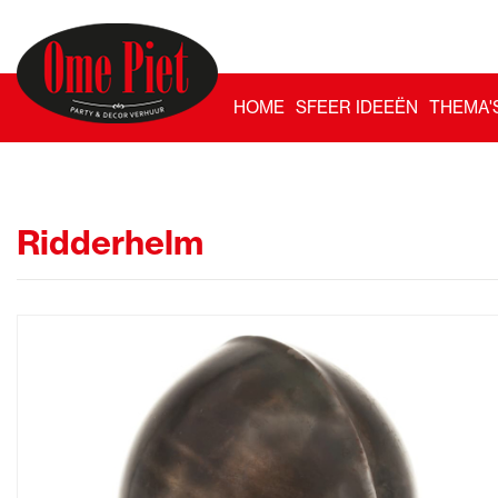
HOME
SFEER IDEEËN
THEMA'
Ridderhelm