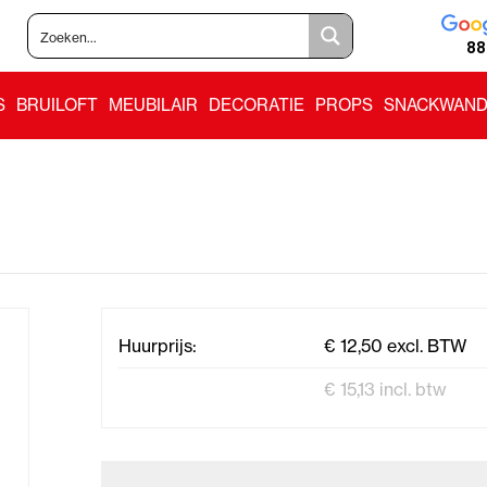
88
S
BRUILOFT
MEUBILAIR
DECORATIE
PROPS
SNACKWAND
Huurprijs:
€ 12,50 excl. BTW
€ 15,13 incl. btw