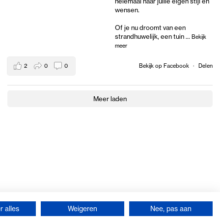
helemaal naar jullie eigen stijl en
wensen.
Of je nu droomt van een
strandhuwelijk, een tuin
...
Bekijk
meer
2
0
0
Bekijk op Facebook
·
Delen
Meer laden
 alles
Weigeren
Nee, pas aan