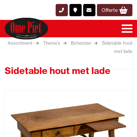
Offerte
Sidetable hout
Assortiment
Thema's
Bohemian
met lade
Sidetable hout met lade