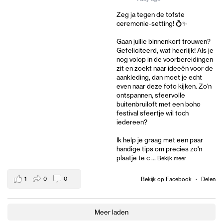
Zeg ja tegen de tofste
ceremonie-setting! 💍✨
Gaan jullie binnenkort trouwen?
Gefeliciteerd, wat heerlijk! Als je
nog volop in de voorbereidingen
zit en zoekt naar ideeën voor de
aankleding, dan moet je echt
even naar deze foto kijken. Zo'n
ontspannen, sfeervolle
buitenbruiloft met een boho
festival sfeertje wil toch
iedereen?
Ik help je graag met een paar
handige tips om precies zo'n
plaatje te c
...
Bekijk meer
1
0
0
Bekijk op Facebook
·
Delen
Meer laden