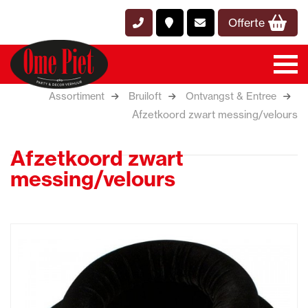
Offerte
Assortiment
Bruiloft
Ontvangst & Entree
Afzetkoord zwart messing/velours
Afzetkoord zwart
messing/velours