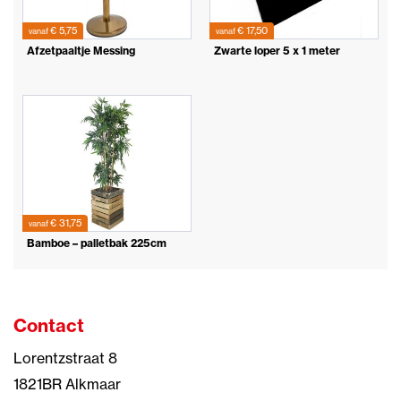
€ 5,75
€ 17,50
vanaf
vanaf
Afzetpaaltje Messing
Zwarte loper 5 x 1 meter
€ 31,75
vanaf
Bamboe – palletbak 225cm
Contact
Lorentzstraat 8
1821BR Alkmaar