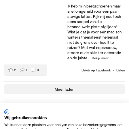
Ik heb mijn bergschoenen maar
snel omgeruild voor een paar
stevige latten. Kijk mij nou toch
eens soepel van die
besneeuwde piste afglijden!
Wist je dat je voor een magisch
winters themafeest helemaal
niet de grens over hoeft te
reizen? Met wat nepsneeuw,
stoere oude ski's ter decoratie
en de juiste
...
Bekijk meer
2
1
0
Bekijk op Facebook
·
Delen
Meer laden
Wij gebruiken cookies
We kunnen deze plaatsen voor analyse van onze bezoekersgegevens, om