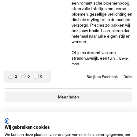
een romantische bloemenboog,
sfeervolle tafeltjes met verse
bloemen, gezellige verlichting en
die hele styling tot in de puntjes
verzorgd. Precies zo pakken wij
ook jouw bruiloft aan, alleen dan
helemaal naar jullie eigen stijl en
wensen.
Of je nu droomt van een
strandhuwelijk, een tuin
...
Bekijk
meer
2
0
0
Bekijk op Facebook
·
Delen
Meer laden
Wij gebruiken cookies
We kunnen deze plaatsen voor analyse van onze bezoekersgegevens, om