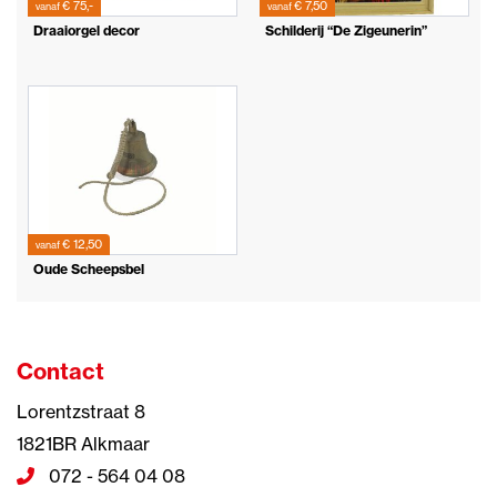
€ 75,-
€ 7,50
vanaf
vanaf
Draaiorgel decor
Schilderij “De Zigeunerin”
€ 12,50
vanaf
Oude Scheepsbel
Contact
Lorentzstraat 8
1821BR Alkmaar
072 - 564 04 08