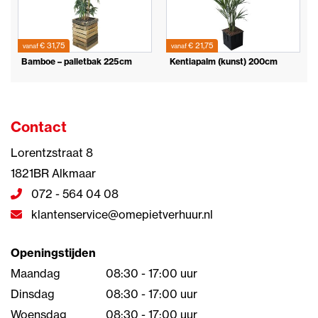
€ 31,75
€ 21,75
vanaf
vanaf
Bamboe – palletbak 225cm
Kentiapalm (kunst) 200cm
Contact
Lorentzstraat 8
1821BR Alkmaar
072 - 564 04 08
klantenservice@omepietverhuur.nl
Openingstijden
Maandag
08:30 - 17:00 uur
Dinsdag
08:30 - 17:00 uur
Woensdag
08:30 - 17:00 uur