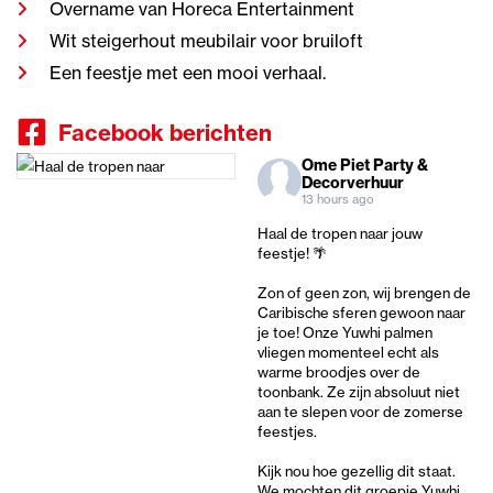
Overname van Horeca Entertainment
Wit steigerhout meubilair voor bruiloft
Een feestje met een mooi verhaal.
Facebook berichten
Ome Piet Party &
Decorverhuur
13 hours ago
Haal de tropen naar jouw
feestje! 🌴
Zon of geen zon, wij brengen de
Caribische sferen gewoon naar
je toe! Onze Yuwhi palmen
vliegen momenteel echt als
warme broodjes over de
toonbank. Ze zijn absoluut niet
aan te slepen voor de zomerse
feestjes.
Kijk nou hoe gezellig dit staat.
We mochten dit groepje Yuwhi