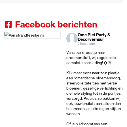
Facebook berichten
Ome Piet Party &
Decorverhuur
5 hours ago
Van strandfeestje naar
droombruiloft, wij regelen de
complete aankleding! 💍🌸
Kijk maar eens naar zo'n plaatje:
een romantische bloemenboog,
sfeervolle tafeltjes met verse
bloemen, gezellige verlichting en
die hele styling tot in de puntjes
verzorgd. Precies zo pakken wij
ook jouw bruiloft aan, alleen dan
helemaal naar jullie eigen stijl en
wensen.
Of je nu droomt van een