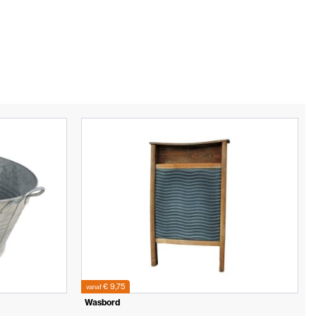
€ 9,75
vanaf
Wasbord