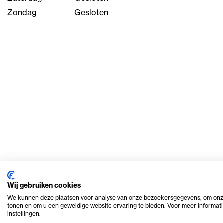
Zondag
Gesloten
Wij gebruiken cookies
We kunnen deze plaatsen voor analyse van onze bezoekersgegevens, om onze
tonen en om u een geweldige website-ervaring te bieden. Voor meer informati
© 2026 Ome Piet Verhuur
Privacy en cookie beleid
instellingen.