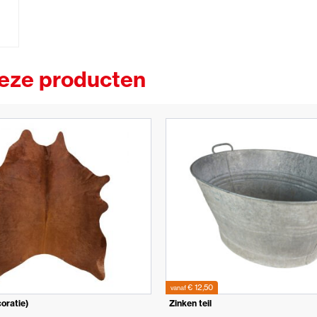
deze producten
€ 12,50
vanaf
oratie)
Zinken teil