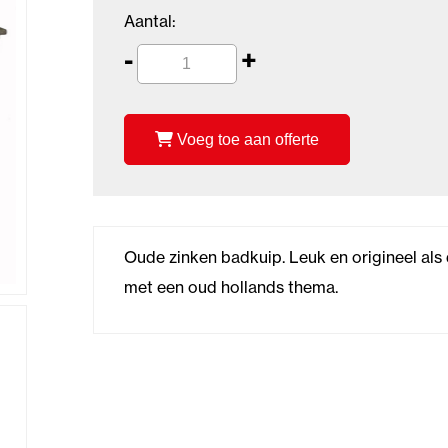
Aantal:
-
+
Voeg toe aan offerte
Oude zinken badkuip. Leuk en origineel als 
met een oud hollands thema.