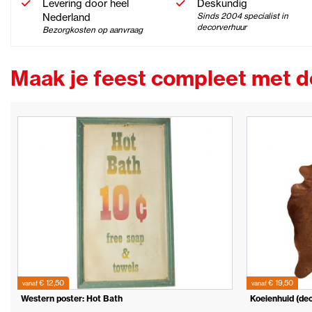
Levering door heel
Deskundig
Nederland
Sinds 2004 specialist in
decorverhuur
Bezorgkosten op aanvraag
Maak je feest compleet met 
€ 12,50
€ 19,50
vanaf
vanaf
Western poster: Hot Bath
Koeienhuid (dec