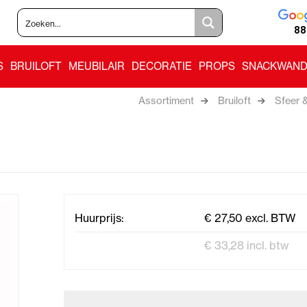
88
S
BRUILOFT
MEUBILAIR
DECORATIE
PROPS
SNACKWAND
Assortiment
Bruiloft
Sfeer 
Huurprijs:
€ 27,50 excl. BTW
€ 33,28 incl. btw