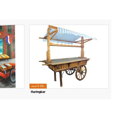
€ 85,-
vanaf
Haringkar