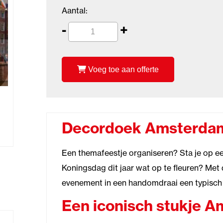
Aantal:
-
+
Voeg toe aan offerte
Decordoek Amsterdam
Een themafeestje organiseren? Sta je op e
Koningsdag dit jaar wat op te fleuren? Me
evenement in een handomdraai een typisch H
Een iconisch stukje 