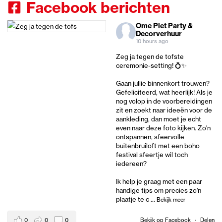
Facebook berichten
Ome Piet Party &
Decorverhuur
10 hours ago
Zeg ja tegen de tofste
ceremonie-setting! 💍✨
Gaan jullie binnenkort trouwen?
Gefeliciteerd, wat heerlijk! Als je
nog volop in de voorbereidingen
zit en zoekt naar ideeën voor de
aankleding, dan moet je echt
even naar deze foto kijken. Zo'n
ontspannen, sfeervolle
buitenbruiloft met een boho
festival sfeertje wil toch
iedereen?
Ik help je graag met een paar
handige tips om precies zo'n
plaatje te c
...
Bekijk meer
0
0
0
Bekijk op Facebook
·
Delen