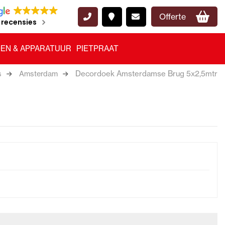
Offerte
 recensies
EN & APPARATUUR
PIETPRAAT
Decordoek Amsterdamse Brug 5x2,5mtr
s
Amsterdam