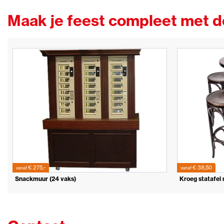
Maak je feest compleet met 
€ 275,-
€ 38,50
vanaf
vanaf
Snackmuur (24 vaks)
Kroeg statafel