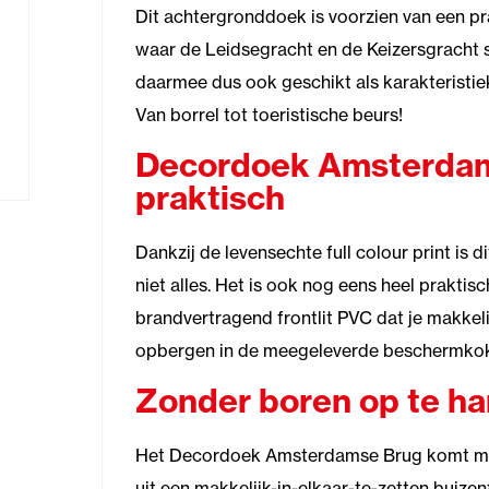
Dit achtergronddoek is voorzien van een p
waar de Leidsegracht en de Keizersgracht
daarmee dus ook geschikt als karakterist
Van borrel tot toeristische beurs!
Decordoek Amsterdam
praktisch
Dankzij de levensechte full colour print is 
niet alles. Het is ook nog eens heel praktis
brandvertragend frontlit PVC dat je makkel
opbergen in de meegeleverde beschermkoke
Zonder boren op te h
Het Decordoek Amsterdamse Brug komt me
uit een makkelijk-in-elkaar-te-zetten buize