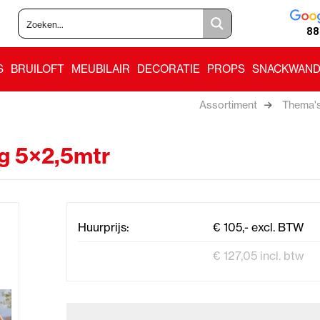
88
S
BRUILOFT
MEUBILAIR
DECORATIE
PROPS
SNACKWAND
Assortiment
Thema'
g 5×2,5mtr
Huurprijs:
€ 105,- excl. BTW
€ 127,05 incl. btw