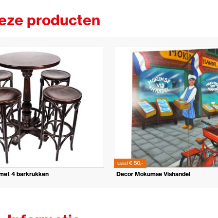
deze producten
€ 50,-
vanaf
 met 4 barkrukken
Decor Mokumse Vishandel