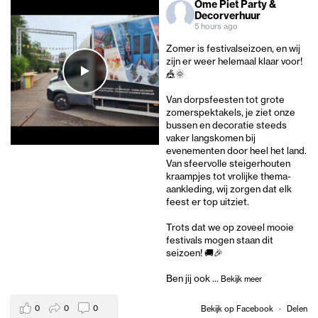
Ome Piet Party &
Decorverhuur
5 hours ago
Zomer is festivalseizoen, en wij
zijn er weer helemaal klaar voor!
🎪🌞
Van dorpsfeesten tot grote
zomerspektakels, je ziet onze
bussen en decoratie steeds
vaker langskomen bij
evenementen door heel het land.
Van sfeervolle steigerhouten
kraampjes tot vrolijke thema-
aankleding, wij zorgen dat elk
feest er top uitziet.
Trots dat we op zoveel mooie
festivals mogen staan dit
seizoen! 🚚🎉
Ben jij ook
...
Bekijk meer
0
0
0
Bekijk op Facebook
·
Delen