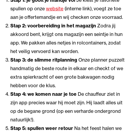
Stap 1: je gooit je mandje vol
Je kiest je favoriete
spullen op onze
website
(interne link), voegt ze toe
aan je offertemandje en wij checken onze voorraad.
Stap 2: voorbereiding in het magazijn
Zodra jij
akkoord bent, krijgt ons magazijn een seintje in hun
app. We pakken alles netjes in rolcontainers, zodat
het veilig vervoerd kan worden.
Stap 3: de slimme ritplanning
Onze planner puzzelt
handmatig de beste route in elkaar en checkt of we
extra spierkracht of een grote bakwagen nodig
hebben voor de klus.
Stap 4: we komen naar je toe
De chauffeur ziet in
zijn app precies waar hij moet zijn. Hij laadt alles uit
op de begane grond (op een verharde ondergrond
natuurlijk!).
Stap 5: spullen weer retour
Na het feest halen we