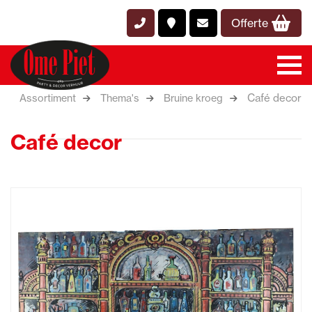
Offerte
Café decor
Assortiment
Thema's
Bruine kroeg
Café decor