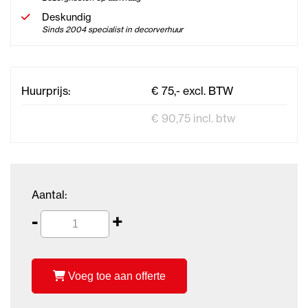
Deskundig
Sinds 2004 specialist in decorverhuur
Huurprijs:
€ 75,- excl. BTW
€ 90,75 incl. btw
Aantal:
-
+
Voeg toe aan offerte