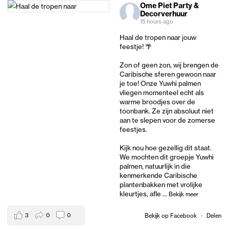
Ome Piet Party &
Decorverhuur
15 hours ago
Haal de tropen naar jouw
feestje! 🌴
Zon of geen zon, wij brengen de
Caribische sferen gewoon naar
je toe! Onze Yuwhi palmen
vliegen momenteel echt als
warme broodjes over de
toonbank. Ze zijn absoluut niet
aan te slepen voor de zomerse
feestjes.
Kijk nou hoe gezellig dit staat.
We mochten dit groepje Yuwhi
palmen, natuurlijk in die
kenmerkende Caribische
plantenbakken met vrolijke
kleurtjes, afle
...
Bekijk meer
3
0
0
Bekijk op Facebook
·
Delen