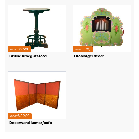
€ 25,50
€ 75,-
vanaf
vanaf
Bruine kroeg statafel
Draaiorgel decor
€ 22,50
vanaf
Decorwand kamer/café