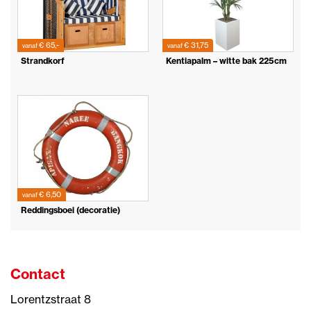
€ 65,-
€ 31,75
vanaf
vanaf
Strandkorf
Kentiapalm – witte bak 225cm
€ 6,50
vanaf
Reddingsboei (decoratie)
Contact
Lorentzstraat 8