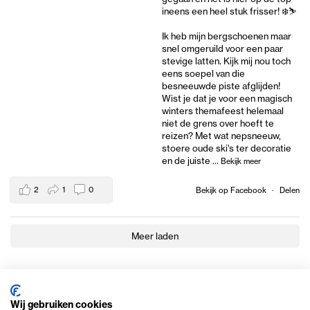
ineens een heel stuk frisser! ❄️⛷️
Ik heb mijn bergschoenen maar
snel omgeruild voor een paar
stevige latten. Kijk mij nou toch
eens soepel van die
besneeuwde piste afglijden!
Wist je dat je voor een magisch
winters themafeest helemaal
niet de grens over hoeft te
reizen? Met wat nepsneeuw,
stoere oude ski's ter decoratie
en de juiste
...
Bekijk meer
2
1
0
Bekijk op Facebook
·
Delen
Meer laden
Wij gebruiken cookies