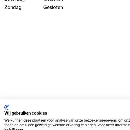
Zondag
Gesloten
Wij gebruiken cookies
We kunnen deze plaatsen voor analyse van onze bezoekersgegevens, om onze
tonen en om u een geweldige website-ervaring te bieden. Voor meer informati
© 2026 Ome Piet Verhuur
Privacy en cookie beleid
instellingen.