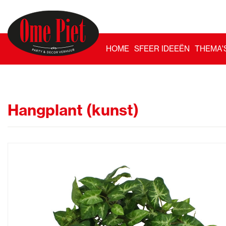
HOME
SFEER IDEEËN
THEMA'
Hangplant (kunst)