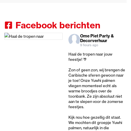
Facebook berichten
Ome Piet Party &
Decorverhuur
9 hours ago
Haal de tropen naar jouw
feestje! 🌴
Zon of geen zon, wij brengen de
Caribische sferen gewoon naar
je toe! Onze Yuwhi palmen
vliegen momenteel echt als
warme broodjes over de
toonbank. Ze zijn absoluut niet
aan te slepen voor de zomerse
feestjes.
Kijk nou hoe gezellig dit staat.
We mochten dit groepje Yuwhi
palmen, natuurlijk in die