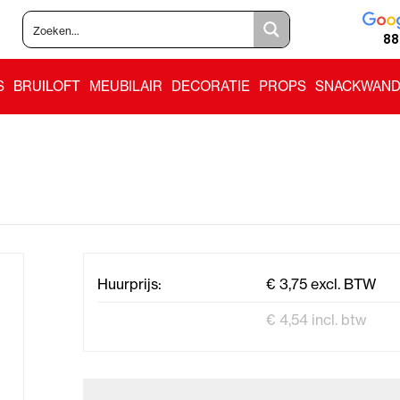
88
S
BRUILOFT
MEUBILAIR
DECORATIE
PROPS
SNACKWAND
Huurprijs:
€ 3,75 excl. BTW
€ 4,54 incl. btw