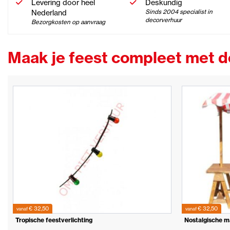
Levering door heel
Deskundig
Nederland
Sinds 2004 specialist in
decorverhuur
Bezorgkosten op aanvraag
Maak je feest compleet met 
€ 32,50
€ 32,50
vanaf
vanaf
Tropische feestverlichting
Nostalgische 