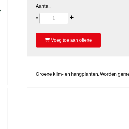
Aantal:
-
+
Voeg toe aan offerte
Groene klim- en hangplanten. Worden geme