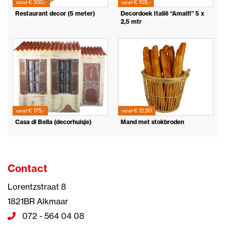
€ 350,-
€ 105,-
vanaf
vanaf
Restaurant decor (5 meter)
Decordoek Italië “Amalfi” 5 x
2,5 mtr
€ 175,-
€ 12,50
vanaf
vanaf
Casa di Bella (decorhuisje)
Mand met stokbroden
Contact
Lorentzstraat 8
1821BR Alkmaar
072 - 564 04 08