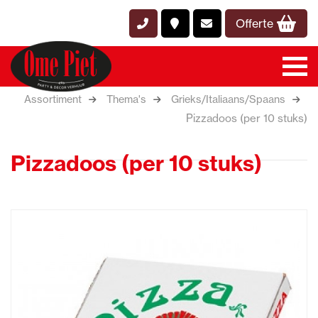
Offerte
Assortiment
Thema's
Grieks/Italiaans/Spaans
Pizzadoos (per 10 stuks)
Pizzadoos (per 10 stuks)