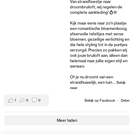
Van strandfeestje naar
droombruiloft, wij regelen de
complete aankleding! 💍🌸
Kijk maar eens naar zo'n plaatje:
een romantische bloemenboog,
sfeervolle tafeltjes met verse
bloemen, gezellige verlichting en
die hele styling tot in de puntjes
verzorgd. Precies zo pakken wij
ook jouw bruiloft aan, alleen dan
helemaal naar jullie eigen stijl en
wensen.
Of je nu droomt van een
strandhuwelijk, een tuin
...
Bekijk
meer
1
0
0
Bekijk op Facebook
·
Delen
Meer laden