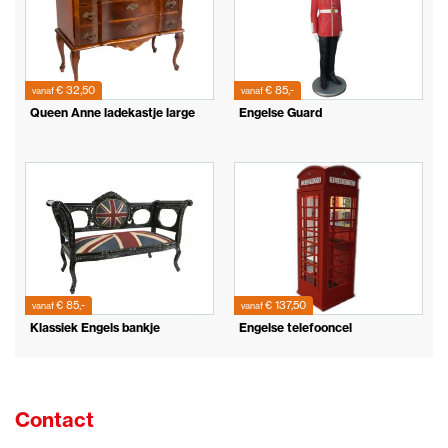
€ 32,50
€ 85,-
vanaf
vanaf
Queen Anne ladekastje large
Engelse Guard
€ 85,-
€ 137,50
vanaf
vanaf
Klassiek Engels bankje
Engelse telefooncel
Contact