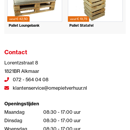
€ 42,50
€ 19,75
vanaf
vanaf
Pallet Loungebank
Pallet Statafel
Contact
Lorentzstraat 8
1821BR Alkmaar
072 - 564 04 08
klantenservice@omepietverhuur.nl
Openingstijden
Maandag
08:30 - 17:00 uur
Dinsdag
08:30 - 17:00 uur
Woensdag
08:30 - 17:00 uur