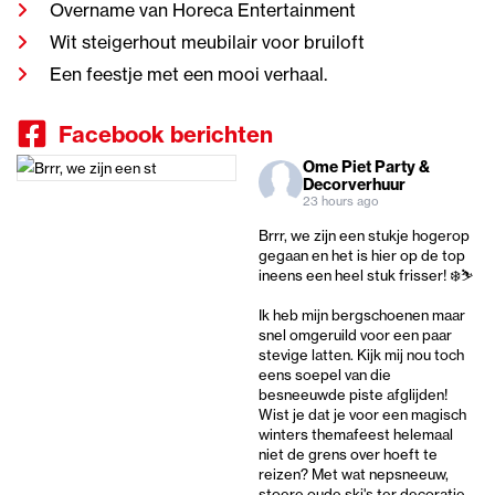
Overname van Horeca Entertainment
Wit steigerhout meubilair voor bruiloft
Een feestje met een mooi verhaal.
Facebook berichten
Ome Piet Party &
Decorverhuur
23 hours ago
Brrr, we zijn een stukje hogerop
gegaan en het is hier op de top
ineens een heel stuk frisser! ❄️⛷️
Ik heb mijn bergschoenen maar
snel omgeruild voor een paar
stevige latten. Kijk mij nou toch
eens soepel van die
besneeuwde piste afglijden!
Wist je dat je voor een magisch
winters themafeest helemaal
niet de grens over hoeft te
reizen? Met wat nepsneeuw,
stoere oude ski's ter decoratie