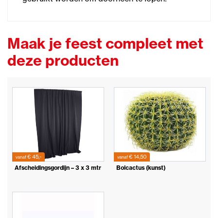
Maak je feest compleet met
deze producten
€ 45,-
€ 14,50
vanaf
vanaf
Afscheidingsgordijn – 3 x 3 mtr
Bolcactus (kunst)