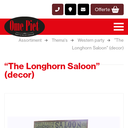
Offerte
"The
Assortiment
Thema's
Western party
Longhorn Saloon" (decor)
“The Longhorn Saloon”
(decor)