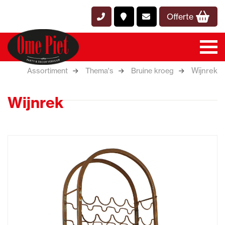
Offerte
Wijnrek
Assortiment
Thema's
Bruine kroeg
Wijnrek