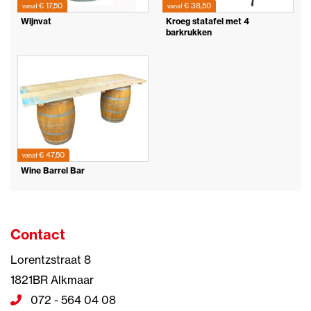
€ 17,50
€ 38,50
vanaf
vanaf
Wijnvat
Kroeg statafel met 4
barkrukken
€ 47,50
vanaf
Wine Barrel Bar
Contact
Lorentzstraat 8
1821BR Alkmaar
072 - 564 04 08