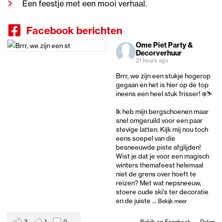
Een feestje met een mooi verhaal.
Facebook berichten
Ome Piet Party &
Decorverhuur
21 hours ago
Brrr, we zijn een stukje hogerop
gegaan en het is hier op de top
ineens een heel stuk frisser! ❄️⛷️
Ik heb mijn bergschoenen maar
snel omgeruild voor een paar
stevige latten. Kijk mij nou toch
eens soepel van die
besneeuwde piste afglijden!
Wist je dat je voor een magisch
winters themafeest helemaal
niet de grens over hoeft te
reizen? Met wat nepsneeuw,
stoere oude ski's ter decoratie
en de juiste
...
Bekijk meer
2
1
0
Bekijk op Facebook
·
Delen