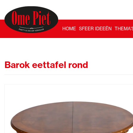
HOME
SFEER IDEEËN
THEMA'
Barok eettafel rond