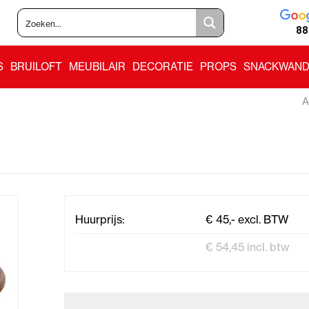
88
S
BRUILOFT
MEUBILAIR
DECORATIE
PROPS
SNACKWAND
A
Huurprijs:
€ 45,- excl. BTW
€ 54,45 incl. btw