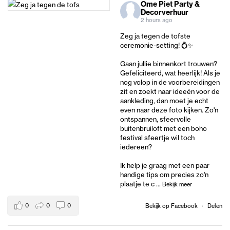
Ome Piet Party &
Decorverhuur
2 hours ago
Zeg ja tegen de tofste
ceremonie-setting! 💍✨
Gaan jullie binnenkort trouwen?
Gefeliciteerd, wat heerlijk! Als je
nog volop in de voorbereidingen
zit en zoekt naar ideeën voor de
aankleding, dan moet je echt
even naar deze foto kijken. Zo'n
ontspannen, sfeervolle
buitenbruiloft met een boho
festival sfeertje wil toch
iedereen?
Ik help je graag met een paar
handige tips om precies zo'n
plaatje te c
...
Bekijk meer
0
0
0
Bekijk op Facebook
·
Delen