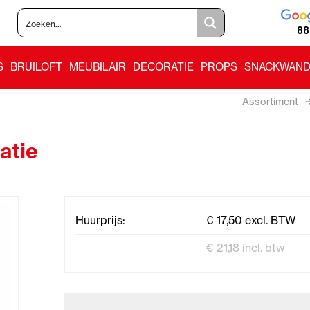
88
S
BRUILOFT
MEUBILAIR
DECORATIE
PROPS
SNACKWAND
Assortiment
atie
Huurprijs:
€ 17,50 excl. BTW
€ 21,18 incl. btw