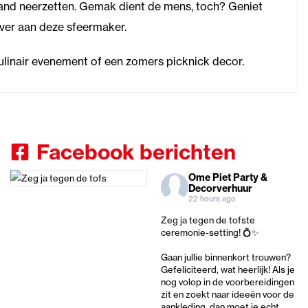
and neerzetten. Gemak dient de mens, toch? Geniet
over aan deze sfeermaker.
ulinair evenement of een zomers picknick decor.
Facebook berichten
Ome Piet Party &
Decorverhuur
22 hours ago
Zeg ja tegen de tofste
ceremonie-setting! 💍✨
Gaan jullie binnenkort trouwen?
Gefeliciteerd, wat heerlijk! Als je
nog volop in de voorbereidingen
zit en zoekt naar ideeën voor de
aankleding, dan moet je echt