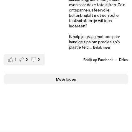
even naar deze foto kijken. Zo'n
ontspannen, sfeervolle
buitenbruiloft met een boho
festival sfeertje wil toch
iedereen?
Ik help je graag met een paar
handige tips om precies zo'n
plaatje te c
...
Bekijk meer
1
0
0
Bekijk op Facebook
·
Delen
Meer laden